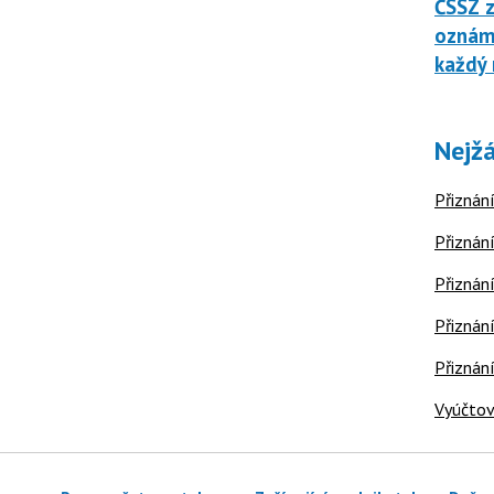
ČSSZ z
oznáme
každý 
Nejžá
Přiznání
Přiznání
Přiznání
Přiznání
Přiznán
Vyúčtov