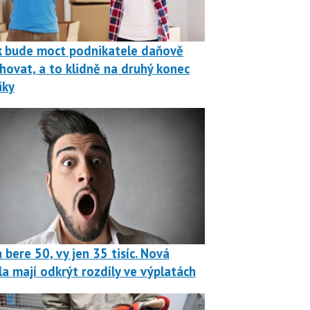
k bude moct podnikatele daňově
hovat, a to klidně na druhý konec
iky
 bere 50, vy jen 35 tisíc. Nová
la mají odkrýt rozdíly ve výplatách