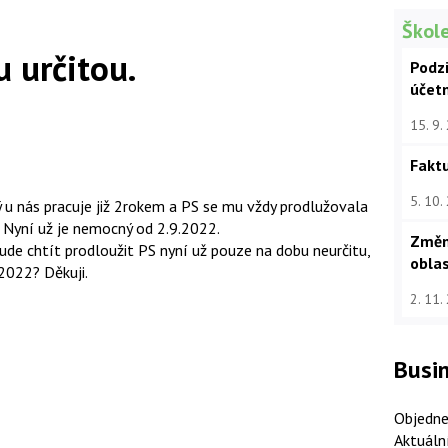
Škole
 určitou.
Podz
účet
15. 9.
Faktu
5. 10.
 u nás pracuje již 2rokem a PS se mu vždy prodlužovala
 Nyní už je nemocný od 2.9.2022.
Změn
de chtít prodloužit PS nyní už pouze na dobu neurčitu,
oblas
2022? Děkuji.
2. 11.
Busin
Objedne
Aktuáln