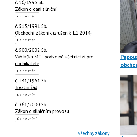
č. 16/1993 Sb.
Zákon o dani silniční
úplné znění
č. 513/1991 Sb.
Obchodní zákoník (zrušen k 1.1.2014)
úplné znění
č. 500/2002 Sb.
Papouš
Vyhláška MF - podvojné účetnictví pro
podnikatele
obchod
úplné znění
č. 141/1961 Sb.
Trestní řád
úplné znění
č. 361/2000 Sb.
Zákon o silničním provozu
úplné znění
Všechny zákony