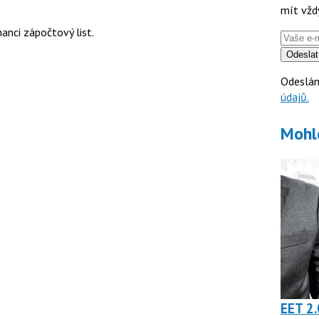
mít vžd
nci zápočtový list.
Odeslat
Odeslán
údajů.
Mohl
EET 2.