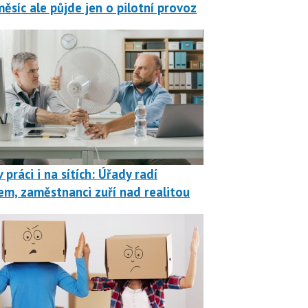
měsíc ale půjde jen o pilotní provoz
 práci i na sítích: Úřady radí
em, zaměstnanci zuří nad realitou