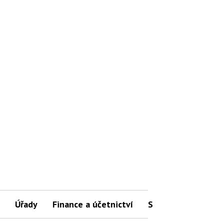
Úřady
Finance a účetnictví
Slovníček pojmů