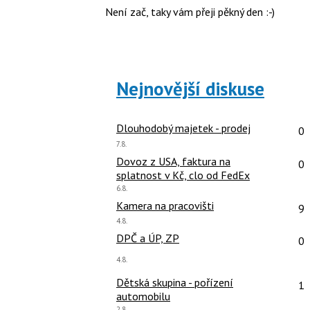
předchozí
Není zač, taky vám přeji pěkný den :-)
použít
nový
i
názor
klávesy
N
pro
Nejnovější diskuse
následující
a
P
Po
Dlouhodobý majetek - prodej
0
pro
Poslední
7.8.
předchozí
názor:
Po
Dovoz z USA, faktura na
0
nový
splatnost v Kč, clo od FedEx
názor
Poslední
6.8.
názor:
Po
Kamera na pracovišti
9
Poslední
4.8.
názor:
Po
DPČ a ÚP, ZP
0
Poslední
4.8.
názor:
Po
Dětská skupina - pořízení
1
automobilu
Poslední
2.8.