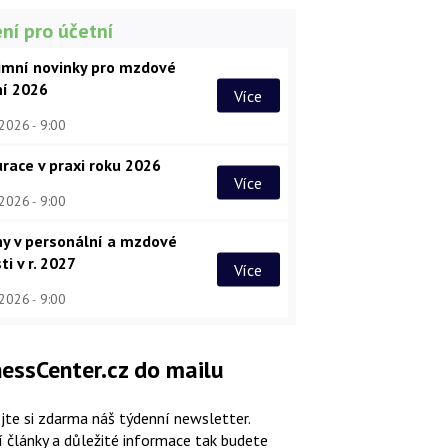
ní pro účetní
imní novinky pro mzdové
ní 2026
Více
 2026
9:00
race v praxi roku 2026
Více
 2026
9:00
y v personální a mzdové
ti v r. 2027
Více
 2026
9:00
essCenter.cz do mailu
jte si zdarma náš týdenní newsletter.
í články a důležité informace tak budete