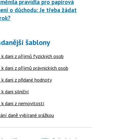
měnila pravidla pro papírová
ní o důchodu: Je třeba žádat
rok?
danější šablony
 k dani z příjmů fyzických osob
 k dani z příjmů právnických osob
 k dani z přidané hodnoty
 k dani silniční
í k dani z nemovitostí
ání daně vybírané srážkou