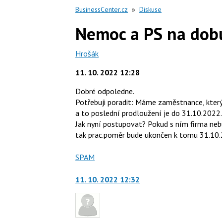
BusinessCenter.cz
»
Diskuse
Nemoc a PS na dobu
Hrošák
11. 10. 2022 12:28
Dobré odpoledne.
Potřebuji poradit: Máme zaměstnance, který
a to poslední prodloužení je do 31.10.2022.
Jak nyní postupovat? Pokud s ním firma nebu
tak prac.poměr bude ukončen k tomu 31.10.
Nahlásit
SPAM
moderátorům
jako
11. 10. 2022 12:32