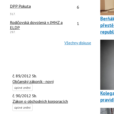
názor:
čet reakcí:
Počet reakcí:
DPP Pokuta
6
Poslední
31.7.
názor:
Berňá
čet reakcí:
Počet reakcí:
Rodičovská dovolená v JMHZ a
1
přestě
ELDP
republ
Poslední
29.7.
názor:
Všechny diskuse
č. 89/2012 Sb.
Občanský zákoník - nový
úplné znění
Kolega
č. 90/2012 Sb.
pravid
Zákon o obchodních korporacích
úplné znění