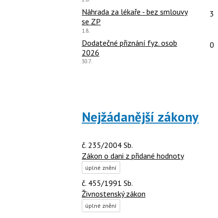
názor:
Po
Náhrada za lékaře - bez smlouvy
3
se ZP
Poslední
1.8.
názor:
Po
Dodatečné přiznání fyz. osob
0
2026
Poslední
30.7.
názor:
Nejžádanější zákony
č. 235/2004 Sb.
Zákon o dani z přidané hodnoty
úplné znění
č. 455/1991 Sb.
Živnostenský zákon
úplné znění