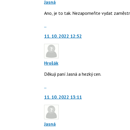
Jasná
Ano, je to tak. Nezapomeňte vydat zaměstna
Skok
na
11. 10. 2022 12:52
další
nový
názor.
K
navigaci
Hrošák
lze
Děkuji paní Jasná a hezký cen.
použít
i
Skok
klávesy
na
N
11. 10. 2022 13:11
další
pro
nový
následující
názor.
a
K
P
navigaci
Jasná
pro
lze