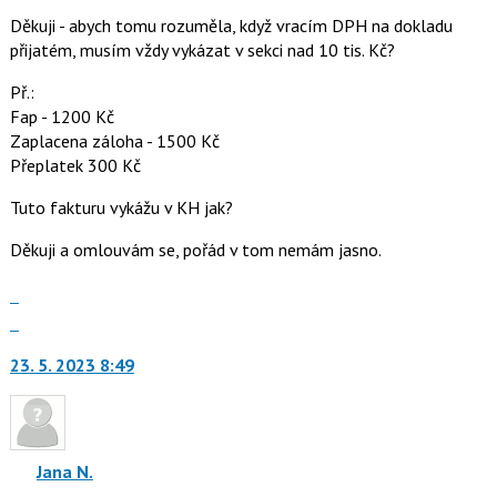
lze
Děkuji - abych tomu rozuměla, když vracím DPH na dokladu
použít
přijatém, musím vždy vykázat v sekci nad 10 tis. Kč?
i
klávesy
Př.:
N
Fap - 1200 Kč
pro
Zaplacena záloha - 1500 Kč
následující
Přeplatek 300 Kč
a
P
Tuto fakturu vykážu v KH jak?
pro
předchozí
Děkuji a omlouvám se, pořád v tom nemám jasno.
nový
Zobrazit
názor
celé
Skok
vlákno
na
23. 5. 2023 8:49
další
nový
názor.
K
navigaci
Jana N.
lze