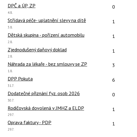
názor:
Počet reakcí
DPČ a ÚP, ZP
0
Poslední
4.8.
názor:
Počet reakcí
Střídavá péče- uplatnění slevy na dítě
1
Poslední
3.8.
názor:
Počet reakcí
Dětská skupina - pořízení automobilu
1
Poslední
2.8.
názor:
Počet reakcí
Zjednodušený daňový doklad
1
Poslední
2.8.
názor:
Počet reakcí
Náhrada za lékaře - bez smlouvy se ZP
3
Poslední
1.8.
názor:
Počet reakcí
DPP Pokuta
6
Poslední
31.7.
názor:
Počet reakcí
Dodatečné přiznání fyz. osob 2026
0
Poslední
30.7.
názor:
Počet reakcí
Rodičovská dovolená v JMHZ a ELDP
1
Poslední
29.7.
názor:
Počet reakcí
Oprava faktury - PDP
1
Poslední
29.7.
názor: