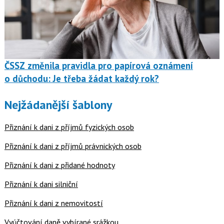
ČSSZ změnila pravidla pro papírová oznámení
o důchodu: Je třeba žádat každý rok?
Nejžádanější šablony
Přiznání k dani z příjmů fyzických osob
Přiznání k dani z příjmů právnických osob
Přiznání k dani z přidané hodnoty
Přiznání k dani silniční
Přiznání k dani z nemovitostí
Vyúčtování daně vybírané srážkou