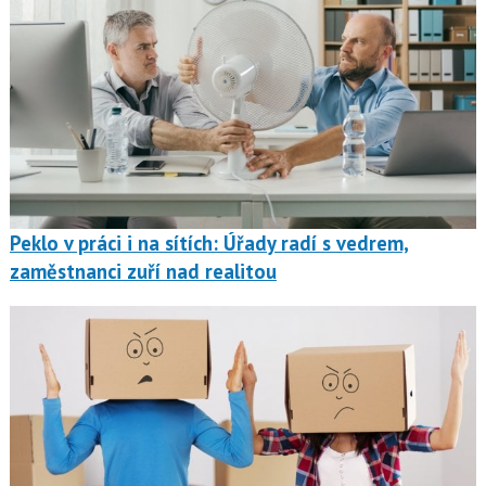
Peklo v práci i na sítích: Úřady radí s vedrem,
zaměstnanci zuří nad realitou