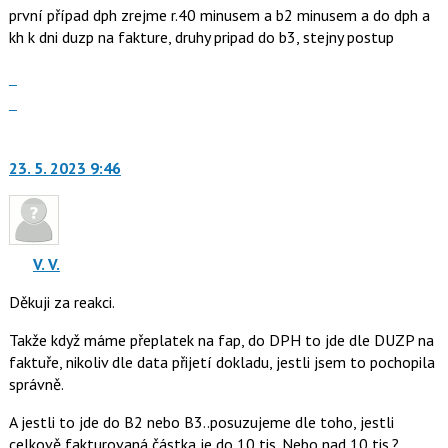
první případ dph zrejme r.40 minusem a b2 minusem a do dph a
použít
kh k dni duzp na fakture, druhy pripad do b3, stejny postup
i
klávesy
Zobrazit
N
celé
Skok
pro
vlákno
na
následující
další
a
nový
23. 5. 2023 9:46
P
názor.
pro
K
předchozí
navigaci
nový
lze
názor
V. V.
použít
i
Děkuji za reakci.
klávesy
Takže když máme přeplatek na fap, do DPH to jde dle DUZP na
N
faktuře, nikoliv dle data přijetí dokladu, jestli jsem to pochopila
pro
správně.
následující
a
A jestli to jde do B2 nebo B3..posuzujeme dle toho, jestli
P
celkově fakturovaná částka je do 10 tis. Nebo nad 10 tis.?