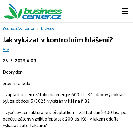
BusinessCenter.cz
»
Diskuse
Jak vykázat v kontrolním hlášení?
V. V.
23. 5. 2023 6:09
Dobrý den,
prosím o radu:
- zaplatila jsem zálohu na energie 600 tis. Kč - daňový doklad
byl za období 3/2023 vykázán v KH na ř. B2
- vyúčtovací faktura je s přeplatkem - základ daně 400 tis., po
odečtu zálohy vznikl přeplatek 200 tis. Kč - v jakém oddíle
vykázat tuto fakturu?