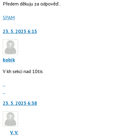
Předem děkuju za odpověď..
Nahlásit
SPAM
moderátorům
jako
23. 5. 2023 6:13
bobík
V kh sekci nad 10tis
Zobrazit
celé
Skok
vlákno
na
23. 5. 2023 6:38
další
nový
názor.
K
navigaci
V. V.