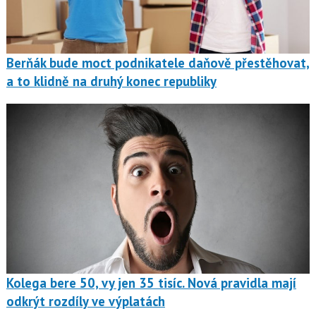
Berňák bude moct podnikatele daňově přestěhovat,
a to klidně na druhý konec republiky
Kolega bere 50, vy jen 35 tisíc. Nová pravidla mají
odkrýt rozdíly ve výplatách