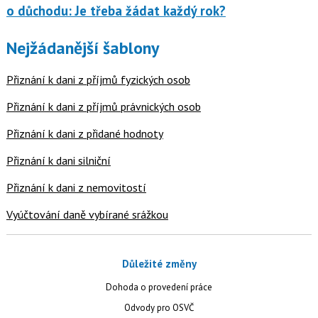
o důchodu: Je třeba žádat každý rok?
Nejžádanější šablony
Přiznání k dani z příjmů fyzických osob
Přiznání k dani z příjmů právnických osob
Přiznání k dani z přidané hodnoty
Přiznání k dani silniční
Přiznání k dani z nemovitostí
Vyúčtování daně vybírané srážkou
Důležité změny
Dohoda o provedení práce
Odvody pro OSVČ