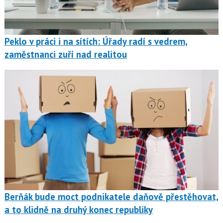
Peklo v práci i na sítích: Úřady radí s vedrem,
zaměstnanci zuří nad realitou
Berňák bude moct podnikatele daňově přestěhovat,
a to klidně na druhý konec republiky