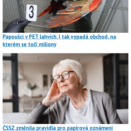
Papoušci v PET lahvích. I tak vypadá obchod, na
kterém se točí miliony
ČSSZ změnila pravidla pro papírová oznámení