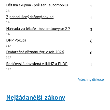
názor:
Počet reakcí
Dětská skupina - pořízení automobilu
1
Poslední
2.8.
názor:
Počet reakcí
Zjednodušený daňový doklad
1
Poslední
2.8.
názor:
Počet reakcí
Náhrada za lékaře - bez smlouvy se ZP
3
Poslední
1.8.
názor:
Počet reakcí
DPP Pokuta
6
Poslední
31.7.
názor:
Počet reakcí
Dodatečné přiznání fyz. osob 2026
0
Poslední
30.7.
názor:
Počet reakcí
Rodičovská dovolená v JMHZ a ELDP
1
Poslední
29.7.
názor:
Všechny diskuse
Nejžádanější zákony