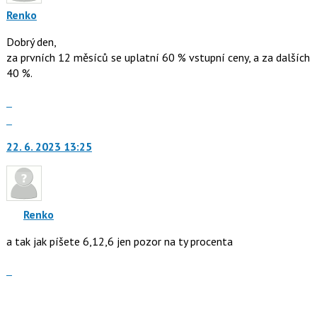
Renko
Dobrý den,
za prvních 12 měsíců se uplatní 60 % vstupní ceny, a za dalších
40 %.
Zobrazit
celé
Skok
vlákno
na
22. 6. 2023 13:25
další
nový
názor.
K
navigaci
Renko
lze
a tak jak píšete 6,12,6 jen pozor na ty procenta
použít
i
Zobrazit
klávesy
celé
N
vlákno
pro