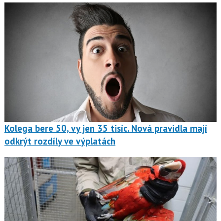
Kolega bere 50, vy jen 35 tisíc. Nová pravidla mají
odkrýt rozdíly ve výplatách