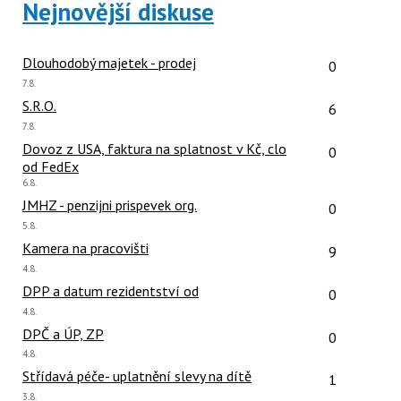
následující
Nejnovější diskuse
a
P
pro
Počet reakcí
Dlouhodobý majetek - prodej
0
předchozí
Poslední
7.8.
názor:
nový
Počet reakcí
S.R.O.
6
názor
Poslední
7.8.
názor:
Počet reakcí
Dovoz z USA, faktura na splatnost v Kč, clo
0
od FedEx
Poslední
6.8.
názor:
Počet reakcí
JMHZ - penzijni prispevek org.
0
Poslední
5.8.
názor:
Počet reakcí
Kamera na pracovišti
9
Poslední
4.8.
názor:
Počet reakcí
DPP a datum rezidentství od
0
Poslední
4.8.
názor:
Počet reakcí
DPČ a ÚP, ZP
0
Poslední
4.8.
názor:
Počet reakcí
Střídavá péče- uplatnění slevy na dítě
1
Poslední
3.8.