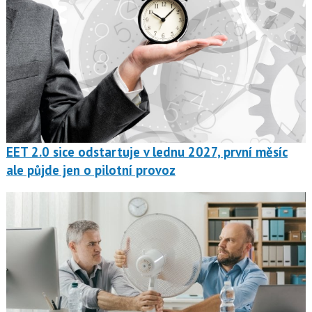
EET 2.0 sice odstartuje v lednu 2027, první měsíc
ale půjde jen o pilotní provoz