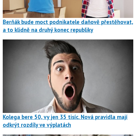
Berňák bude moct podnikatele daňově přestěhovat,
a to klidně na druhý konec republiky
Kolega bere 50, vy jen 35 tisíc. Nová pravidla mají
odkrýt rozdíly ve výplatách