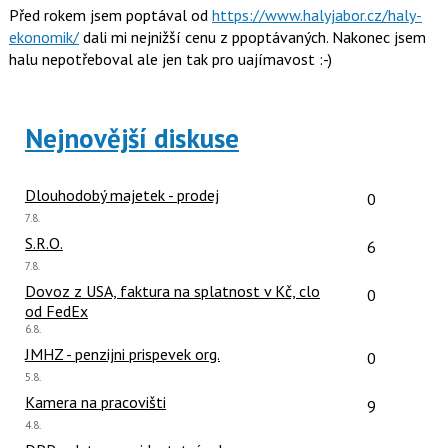
Před rokem jsem poptával od
https://www.halyjabor.cz/haly-
ekonomik/
dali mi nejnižší cenu z ppoptávaných. Nakonec jsem
halu nepotřeboval ale jen tak pro uajímavost :-)
Nejnovější diskuse
Počet reakcí
Dlouhodobý majetek - prodej
0
Poslední
7.8.
názor:
Počet reakcí
S.R.O.
6
Poslední
7.8.
názor:
Počet reakcí
Dovoz z USA, faktura na splatnost v Kč, clo
0
od FedEx
Poslední
6.8.
názor:
Počet reakcí
JMHZ - penzijni prispevek org.
0
Poslední
5.8.
názor:
Počet reakcí
Kamera na pracovišti
9
Poslední
4.8.
názor: