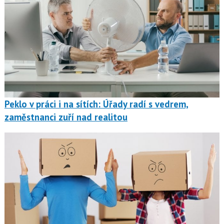
Peklo v práci i na sítích: Úřady radí s vedrem,
zaměstnanci zuří nad realitou