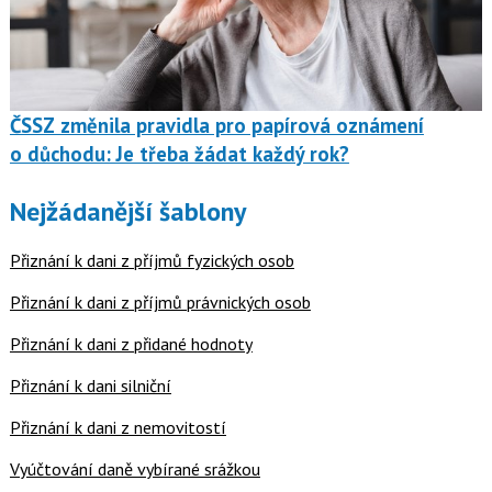
ČSSZ změnila pravidla pro papírová oznámení
o důchodu: Je třeba žádat každý rok?
Nejžádanější šablony
Přiznání k dani z příjmů fyzických osob
Přiznání k dani z příjmů právnických osob
Přiznání k dani z přidané hodnoty
Přiznání k dani silniční
Přiznání k dani z nemovitostí
Vyúčtování daně vybírané srážkou