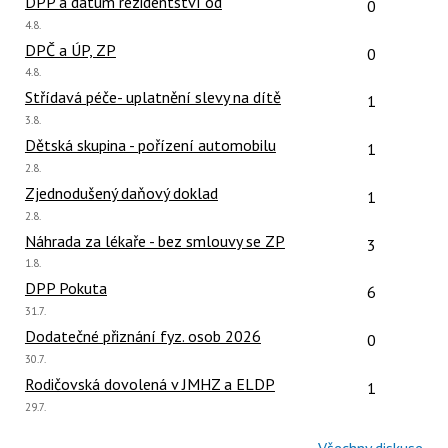
Počet reakcí
DPP a datum rezidentství od
0
Poslední
4.8.
názor:
Počet reakcí
DPČ a ÚP, ZP
0
Poslední
4.8.
názor:
Počet reakcí
Střídavá péče- uplatnění slevy na dítě
1
Poslední
3.8.
názor:
Počet reakcí
Dětská skupina - pořízení automobilu
1
Poslední
2.8.
názor:
Počet reakcí
Zjednodušený daňový doklad
1
Poslední
2.8.
názor:
Počet reakcí
Náhrada za lékaře - bez smlouvy se ZP
3
Poslední
1.8.
názor:
Počet reakcí
DPP Pokuta
6
Poslední
31.7.
názor:
Počet reakcí
Dodatečné přiznání fyz. osob 2026
0
Poslední
30.7.
názor:
Počet reakcí
Rodičovská dovolená v JMHZ a ELDP
1
Poslední
29.7.
názor: