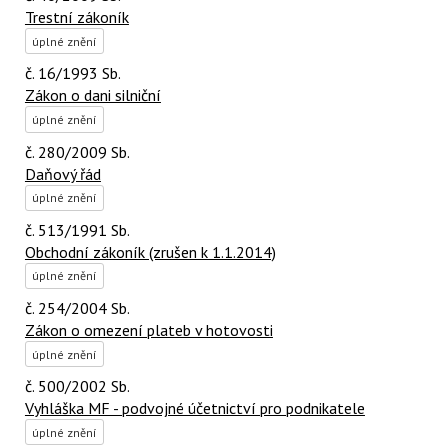
Trestní zákoník
úplné znění
č. 16/1993 Sb.
Zákon o dani silniční
úplné znění
č. 280/2009 Sb.
Daňový řád
úplné znění
č. 513/1991 Sb.
Obchodní zákoník (zrušen k 1.1.2014)
úplné znění
č. 254/2004 Sb.
Zákon o omezení plateb v hotovosti
úplné znění
č. 500/2002 Sb.
Vyhláška MF - podvojné účetnictví pro podnikatele
úplné znění