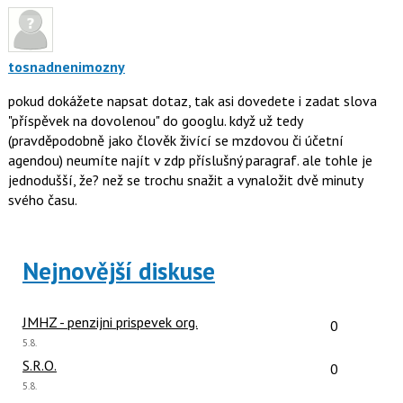
tosnadnenimozny
pokud dokážete napsat dotaz, tak asi dovedete i zadat slova
"příspěvek na dovolenou" do googlu. když už tedy
(pravděpodobně jako člověk živící se mzdovou či účetní
agendou) neumíte najít v zdp příslušný paragraf. ale tohle je
jednodušší, že? než se trochu snažit a vynaložit dvě minuty
svého času.
Nejnovější diskuse
Počet reakcí
JMHZ - penzijni prispevek org.
0
Poslední
5.8.
názor:
Počet reakcí
S.R.O.
0
Poslední
5.8.
názor: