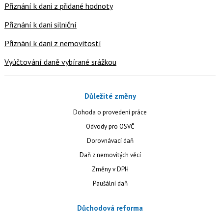
Přiznání k dani z přidané hodnoty
Přiznání k dani silniční
Přiznání k dani z nemovitostí
Vyúčtování daně vybírané srážkou
Důležité změny
Dohoda o provedení práce
Odvody pro OSVČ
Dorovnávací daň
Daň z nemovitých věcí
Změny v DPH
Paušální daň
Důchodová reforma