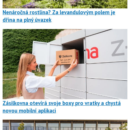
Nenáročná rostlina? Za levandulovým polem je
dřina na plný úvazek
Zásilkovna otevírá svoje boxy pro vratky a chystá
novou mobilní aplikaci