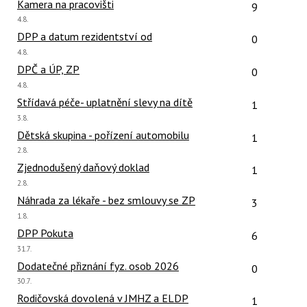
Počet reakcí
Kamera na pracovišti
9
Poslední
4.8.
názor:
Počet reakcí
DPP a datum rezidentství od
0
Poslední
4.8.
názor:
Počet reakcí
DPČ a ÚP, ZP
0
Poslední
4.8.
názor:
Počet reakcí
Střídavá péče- uplatnění slevy na dítě
1
Poslední
3.8.
názor:
Počet reakcí
Dětská skupina - pořízení automobilu
1
Poslední
2.8.
názor:
Počet reakcí
Zjednodušený daňový doklad
1
Poslední
2.8.
názor:
Počet reakcí
Náhrada za lékaře - bez smlouvy se ZP
3
Poslední
1.8.
názor:
Počet reakcí
DPP Pokuta
6
Poslední
31.7.
názor:
Počet reakcí
Dodatečné přiznání fyz. osob 2026
0
Poslední
30.7.
názor:
Počet reakcí
Rodičovská dovolená v JMHZ a ELDP
1