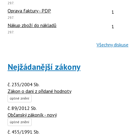
Poslední
29.7.
názor:
Počet reakcí
Oprava faktury - PDP
1
Poslední
29.7.
názor:
Počet reakcí
Nákup zboží do nákladů
1
Poslední
29.7.
názor:
Všechny diskuse
Nejžádanější zákony
č. 235/2004 Sb.
Zákon o dani z přidané hodnoty
úplné znění
č. 89/2012 Sb.
Občanský zákoník - nový
úplné znění
č. 455/1991 Sb.