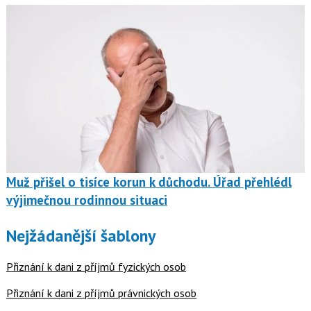
Muž přišel o tisíce korun k důchodu. Úřad přehlédl
výjimečnou rodinnou situaci
Nejžádanější šablony
Přiznání k dani z příjmů fyzických osob
Přiznání k dani z příjmů právnických osob