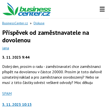
BusinessCenter.cz
»
Diskuse
Příspěvek od zaměstnavatele na
dovolenou
jana
3. 11. 2023 9:44
Dobrý den, prosím o radu - zaměstnavatel chce zaměstnanci
přispět na dovolenou v částce 20000. Prosím je toto daňově
uznatelný náklad a pro zaměstnance osvobozený? Nebo se
musí z této částky odvést veškeré odvody? Moc děkuju
Nahlásit
SPAM
moderátorům
jako
3. 11. 2023 10:15