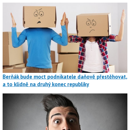
Berňák bude moct podnikatele daňově přestěhovat,
a to klidně na druhý konec republiky