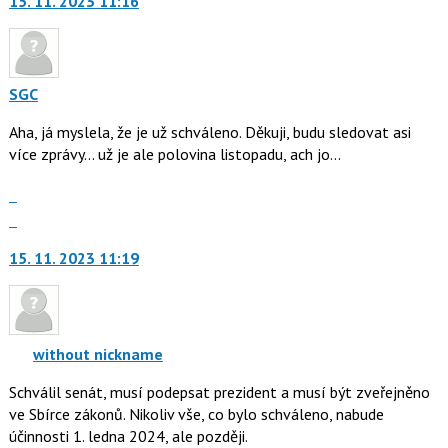
15. 11. 2023 11:16
další
nový
názor.
K
navigaci
SGC
lze
Aha, já myslela, že je už schváleno. Děkuji, budu sledovat asi
použít
více zprávy... už je ale polovina listopadu, ach jo...
i
klávesy
Zobrazit
N
celé
Skok
pro
vlákno
na
následující
15. 11. 2023 11:19
další
a
nový
P
názor.
pro
K
předchozí
navigaci
without nickname
nový
lze
názor
Schválil senát, musí podepsat prezident a musí být zveřejněno
použít
ve Sbírce zákonů. Nikoliv vše, co bylo schváleno, nabude
i
účinnosti 1. ledna 2024, ale později.
klávesy