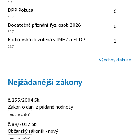
Poslední
1.8.
názor:
Počet reakcí
DPP Pokuta
6
Poslední
31.7.
názor:
Počet reakcí
Dodatečné přiznání fyz. osob 2026
0
Poslední
30.7.
názor:
Počet reakcí
Rodičovská dovolená v JMHZ a ELDP
1
Poslední
29.7.
názor:
Všechny diskuse
Nejžádanější zákony
č. 235/2004 Sb.
Zákon o dani z přidané hodnoty
úplné znění
č. 89/2012 Sb.
Občanský zákoník - nový
úplné znění