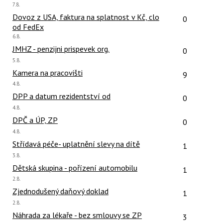
Poslední
7.8.
názor
názor:
Počet reakcí
Dovoz z USA, faktura na splatnost v Kč, clo
0
od FedEx
Poslední
6.8.
názor:
Počet reakcí
JMHZ - penzijni prispevek org.
0
Poslední
5.8.
názor:
Počet reakcí
Kamera na pracovišti
9
Poslední
4.8.
názor:
Počet reakcí
DPP a datum rezidentství od
0
Poslední
4.8.
názor:
Počet reakcí
DPČ a ÚP, ZP
0
Poslední
4.8.
názor:
Počet reakcí
Střídavá péče- uplatnění slevy na dítě
1
Poslední
3.8.
názor:
Počet reakcí
Dětská skupina - pořízení automobilu
1
Poslední
2.8.
názor:
Počet reakcí
Zjednodušený daňový doklad
1
Poslední
2.8.
názor:
Počet reakcí
Náhrada za lékaře - bez smlouvy se ZP
3