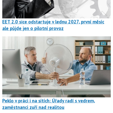
EET 2.0 sice odstartuje v lednu 2027, první měsíc
ale půjde jen o pilotní provoz
Peklo v práci i na sítích: Úřady radí s vedrem,
zaměstnanci zuří nad realitou