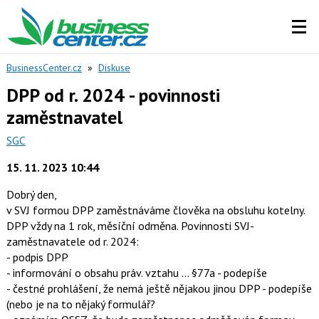
BusinessCenter.cz
»
Diskuse
DPP od r. 2024 - povinnosti
zaměstnavatel
SGC
15. 11. 2023 10:44
Dobrý den,
v SVJ formou DPP zaměstnáváme člověka na obsluhu kotelny.
DPP vždy na 1 rok, měsíční odměna. Povinnosti SVJ-
zaměstnavatele od r. 2024:
- podpis DPP
- informování o obsahu práv. vztahu ... §77a - podepíše
- čestné prohlášení, že nemá ještě nějakou jinou DPP - podepíše
(nebo je na to nějaký formulář?