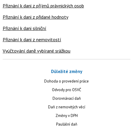
Přiznání k dani z příjmů právnických osob
Přiznání k dani z přidané hodnoty
Přiznání k dani silniční
Přiznání k dani z nemovitostí
Vyúčtování daně vybírané srážkou
Důležité změny
Dohoda o provedení práce
Odvody pro OSVČ
Dorovnávací daň
Daň z nemovitých věcí
Změny v DPH
Paušální daň