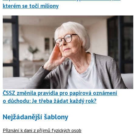
kterém se točí miliony
ČSSZ změnila pravidla pro papírová oznámení
o důchodu: Je třeba žádat každý rok?
Nejžádanější šablony
Přiznání k dani z příjmů fyzických osob