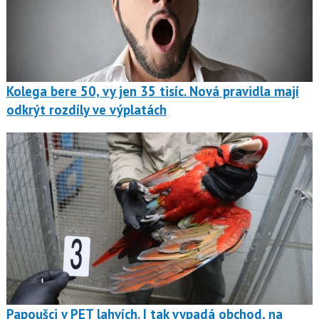
Kolega bere 50, vy jen 35 tisíc. Nová pravidla mají
odkrýt rozdíly ve výplatách
Papoušci v PET lahvích. I tak vypadá obchod, na