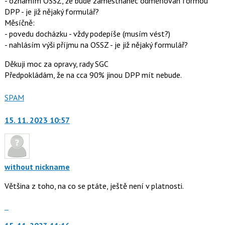
- oznámím OSSZ, že bude zaměstnanec odměňován formou
DPP - je již nějaký formulář?
Měsíčně:
- povedu docházku - vždy podepíše (musím vést?)
- nahlásím výši příjmu na OSSZ - je již nějaký formulář?
Děkuji moc za opravy, rady SGC
Předpokládám, že na cca 90% jinou DPP mít nebude.
Nahlásit
SPAM
moderátorům
jako
15. 11. 2023 10:57
without nickname
Většina z toho, na co se ptáte, ještě není v platnosti.
Skok
na