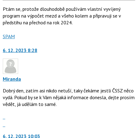
Ptám se, protože dlouhodobě používám vlastní vyvíjený
program na výpočet mezd a všeho kolem a připravuji se v
předstihu na přechod na rok 2024.
Nahlásit
SPAM
moderátorům
jako
6. 12. 2023 8:28
Miranda
Dobrý den, zatím asi nikdo netuší, taky čekáme jestli ČSSZ něco
vydá. Pokud by se k Vám nějaká informace donesla, dejte prosím
vědět, já udělám to samé.
Zobrazit
celé
Skok
vlákno
na
6. 12. 2023 10:03
další