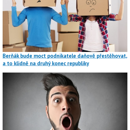
Berňák bude moct podnikatele daňově přestěhovat,
a to klidně na druhý konec republiky