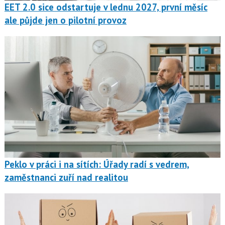
EET 2.0 sice odstartuje v lednu 2027, první měsíc
ale půjde jen o pilotní provoz
Peklo v práci i na sítích: Úřady radí s vedrem,
zaměstnanci zuří nad realitou