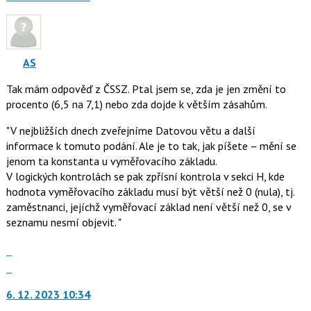
nový
názor.
K
navigaci
AS
lze
Tak mám odpověď z ČSSZ. Ptal jsem se, zda je jen změní to
použít
procento (6,5 na 7,1) nebo zda dojde k větším zásahům.
i
klávesy
"V nejbližších dnech zveřejníme Datovou větu a další
N
informace k tomuto podání. Ale je to tak, jak píšete – mění se
pro
jenom ta konstanta u vyměřovacího základu.
následující
V logických kontrolách se pak zpřísní kontrola v sekci H, kde
a
hodnota vyměřovacího základu musí být větší než 0 (nula), tj.
P
zaměstnanci, jejíchž vyměřovací základ není větší než 0, se v
pro
seznamu nesmí objevit. "
předchozí
nový
Zobrazit
názor
celé
Skok
vlákno
na
6. 12. 2023 10:34
další