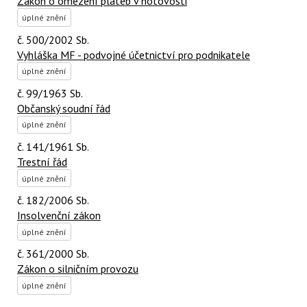
Zákon o omezení plateb v hotovosti
úplné znění
č. 500/2002 Sb.
Vyhláška MF - podvojné účetnictví pro podnikatele
úplné znění
č. 99/1963 Sb.
Občanský soudní řád
úplné znění
č. 141/1961 Sb.
Trestní řád
úplné znění
č. 182/2006 Sb.
Insolvenční zákon
úplné znění
č. 361/2000 Sb.
Zákon o silničním provozu
úplné znění