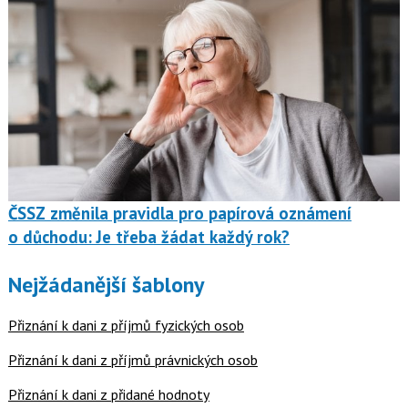
ČSSZ změnila pravidla pro papírová oznámení
o důchodu: Je třeba žádat každý rok?
Nejžádanější šablony
Přiznání k dani z příjmů fyzických osob
Přiznání k dani z příjmů právnických osob
Přiznání k dani z přidané hodnoty