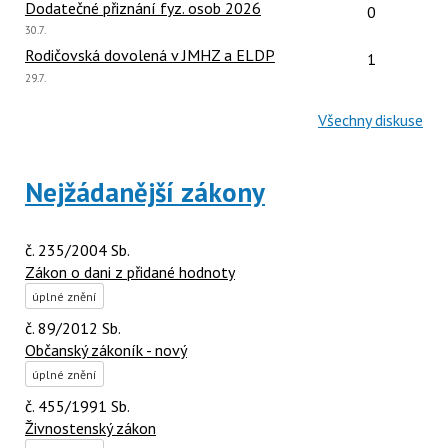
Počet reakcí
Dodatečné přiznání fyz. osob 2026
0
Poslední
30.7.
názor:
Počet reakcí
Rodičovská dovolená v JMHZ a ELDP
1
Poslední
29.7.
názor:
Všechny diskuse
Nejžádanější zákony
č. 235/2004 Sb.
Zákon o dani z přidané hodnoty
úplné znění
č. 89/2012 Sb.
Občanský zákoník - nový
úplné znění
č. 455/1991 Sb.
Živnostenský zákon