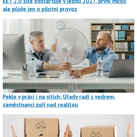
EET 2.0 sice odstartuje v lednu 2027, první měsíc
ale půjde jen o pilotní provoz
Peklo v práci i na sítích: Úřady radí s vedrem,
zaměstnanci zuří nad realitou