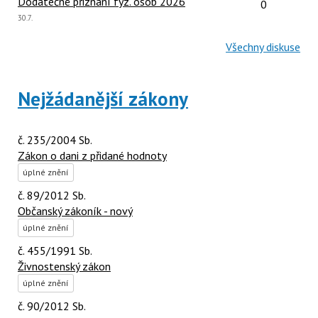
Počet reakcí
Dodatečné přiznání fyz. osob 2026
0
Poslední
30.7.
názor:
Všechny diskuse
Nejžádanější zákony
č. 235/2004 Sb.
Zákon o dani z přidané hodnoty
úplné znění
č. 89/2012 Sb.
Občanský zákoník - nový
úplné znění
č. 455/1991 Sb.
Živnostenský zákon
úplné znění
č. 90/2012 Sb.