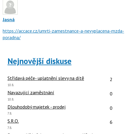
Jasná
https://accace.cz/umrti-zamestnance-a-nevyplacena-mzda-
poradna/
Nejnovější diskuse
Počet reakcí
Střídavá péče- uplatnění slevy na dítě
2
Poslední
10.8.
názor:
Počet reakcí
Navazující zaměstnání
0
Poslední
10.8.
názor:
Počet reakcí
Dlouhodobý majetek - prodej
0
Poslední
7.8.
názor:
Počet reakcí
S.R.O.
6
Poslední
7.8.
názor: