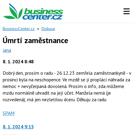
BusinessCenter.cz
»
Diskuse
Úmrtí zaměstnance
jana
8. 1. 2024 8:48
Dobrý den, prosím o radu - 26.12.23 zemřela zaměstnankyně - v
prosinci byla na neschopence. Ve mzdě se jí proplácí náhrada za
nemoc + nevyčerpaná dovolená. Prosím o info, zda můžeme
mzdu normálně uhradit na její účet. Manžela nemá (je
rozvedená), má jen nezletilou dceru. Děkuju za radu
Nahlásit
SPAM
moderátorům
jako
8. 1. 2024 9:15