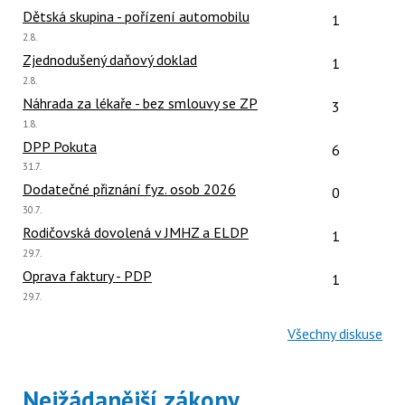
názor:
Počet reakcí
Dětská skupina - pořízení automobilu
1
Poslední
2.8.
názor:
Počet reakcí
Zjednodušený daňový doklad
1
Poslední
2.8.
názor:
Počet reakcí
Náhrada za lékaře - bez smlouvy se ZP
3
Poslední
1.8.
názor:
Počet reakcí
DPP Pokuta
6
Poslední
31.7.
názor:
Počet reakcí
Dodatečné přiznání fyz. osob 2026
0
Poslední
30.7.
názor:
Počet reakcí
Rodičovská dovolená v JMHZ a ELDP
1
Poslední
29.7.
názor:
Počet reakcí
Oprava faktury - PDP
1
Poslední
29.7.
názor:
Všechny diskuse
Nejžádanější zákony