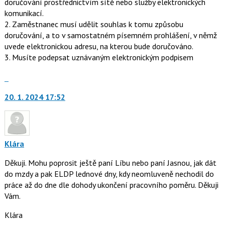
doručování prostřednictvím sítě nebo služby elektronických
komunikací.
2. Zaměstnanec musí udělit souhlas k tomu způsobu
doručování, a to v samostatném písemném prohlášení, v němž
uvede elektronickou adresu, na kterou bude doručováno.
3. Musíte podepsat uznávaným elektronickým podpisem
Skok
na
20. 1. 2024 17:52
další
nový
názor.
K
navigaci
Klára
lze
Děkuji. Mohu poprosit ještě paní Líbu nebo paní Jasnou, jak dát
použít
do mzdy a pak ELDP lednové dny, kdy neomluveně nechodil do
i
práce až do dne dle dohody ukončení pracovního poměru. Děkuji
klávesy
Vám.
N
pro
Klára
následující