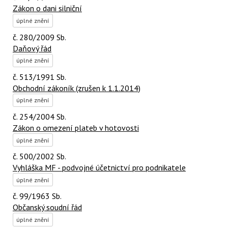
Zákon o dani silniční
úplné znění
č. 280/2009 Sb.
Daňový řád
úplné znění
č. 513/1991 Sb.
Obchodní zákoník (zrušen k 1.1.2014)
úplné znění
č. 254/2004 Sb.
Zákon o omezení plateb v hotovosti
úplné znění
č. 500/2002 Sb.
Vyhláška MF - podvojné účetnictví pro podnikatele
úplné znění
č. 99/1963 Sb.
Občanský soudní řád
úplné znění