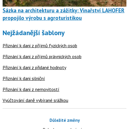
Sázka na architekturu a zážitky: Vinařství LAHOFER
propojilo výrobu s agroturistikou
Nejžádanější šablony
Přiznání k dani z příjmů fyzických osob
Přiznání k dani z příjmů právnických osob
Přiznání k dani z přidané hodnoty
Přiznání k dani silniční
Přiznání k dani z nemovitostí
Vyúčtování daně vybírané srážkou
Důležité změny