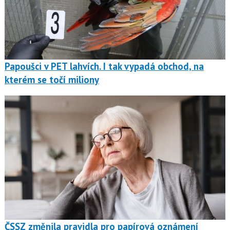
Papoušci v PET lahvích. I tak vypadá obchod, na
kterém se točí miliony
ČSSZ změnila pravidla pro papírová oznámení