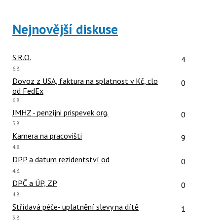
a
P
Nejnovější diskuse
pro
předchozí
nový
Počet reakcí
S.R.O.
4
názor
Poslední
6.8.
názor:
Počet reakcí
Dovoz z USA, faktura na splatnost v Kč, clo
0
od FedEx
Poslední
6.8.
názor:
Počet reakcí
JMHZ - penzijni prispevek org.
0
Poslední
5.8.
názor:
Počet reakcí
Kamera na pracovišti
9
Poslední
4.8.
názor:
Počet reakcí
DPP a datum rezidentství od
0
Poslední
4.8.
názor:
Počet reakcí
DPČ a ÚP, ZP
0
Poslední
4.8.
názor:
Počet reakcí
Střídavá péče- uplatnění slevy na dítě
1
Poslední
3.8.