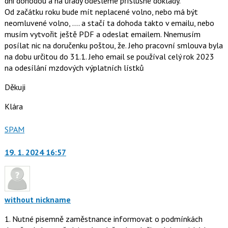
dni dohodou a na úřady odešleme příslušné doklady.
Od začátku roku bude mít neplacené volno, nebo má být
neomluvené volno, .... a stačí ta dohoda takto v emailu, nebo
musím vytvořit ještě PDF a odeslat emailem. Nnemusím
posílat nic na doručenku poštou, že. Jeho pracovní smlouva byla
na dobu určitou do 31.1. Jeho email se používal celý rok 2023
na odesílání mzdových výplatních lístků
Děkuji
Klára
Nahlásit
SPAM
moderátorům
jako
19. 1. 2024 16:57
without nickname
1. Nutné pisemně zaměstnance informovat o podmínkách