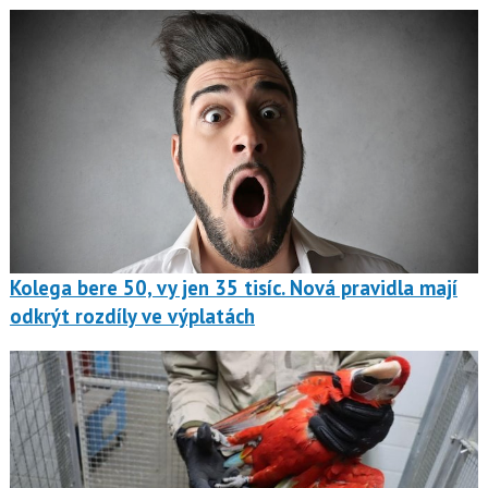
Kolega bere 50, vy jen 35 tisíc. Nová pravidla mají
odkrýt rozdíly ve výplatách