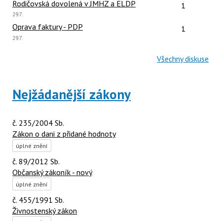
Počet reakcí
Rodičovská dovolená v JMHZ a ELDP
1
Poslední
29.7.
názor:
Počet reakcí
Oprava faktury - PDP
1
Poslední
29.7.
názor:
Všechny diskuse
Nejžádanější zákony
č. 235/2004 Sb.
Zákon o dani z přidané hodnoty
úplné znění
č. 89/2012 Sb.
Občanský zákoník - nový
úplné znění
č. 455/1991 Sb.
Živnostenský zákon