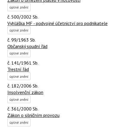
Zákon o omezení plateb v hotovosti
úplné znění
č. 500/2002 Sb.
Vyhláška MF - podvojné účetnictví pro podnikatele
úplné znění
č. 99/1963 Sb.
Občanský soudní řád
úplné znění
č. 141/1961 Sb.
Trestní řád
úplné znění
č. 182/2006 Sb.
Insolvenční zákon
úplné znění
č. 361/2000 Sb.
Zákon o silničním provozu
úplné znění