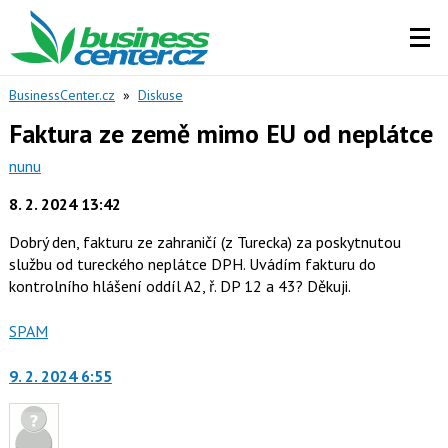
BusinessCenter.cz
»
Diskuse
Faktura ze země mimo EU od neplátce
nunu
8. 2. 2024 13:42
Dobrý den, fakturu ze zahraničí (z Turecka) za poskytnutou
službu od tureckého neplátce DPH. Uvádím fakturu do
kontrolního hlášení oddíl A2, ř. DP 12 a 43? Děkuji.
Nahlásit
SPAM
moderátorům
jako
9. 2. 2024 6:55