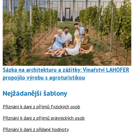
Sázka na architekturu a zážitky: Vinařství LAHOFER
propojilo výrobu s agroturistikou
Nejžádanější šablony
Přiznání k dani z příjmů fyzických osob
Přiznání k dani z příjmů právnických osob
Přiznání k dani z přidané hodnoty