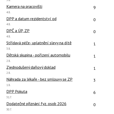
názor:
Počet reakcí
Kamera na pracovišti
9
Poslední
4.8.
názor:
Počet reakcí
DPP a datum rezidentství od
0
Poslední
4.8.
názor:
Počet reakcí
DPČ a ÚP, ZP
0
Poslední
4.8.
názor:
Počet reakcí
Střídavá péče- uplatnění slevy na dítě
1
Poslední
3.8.
názor:
Počet reakcí
Dětská skupina - pořízení automobilu
1
Poslední
2.8.
názor:
Počet reakcí
Zjednodušený daňový doklad
1
Poslední
2.8.
názor:
Počet reakcí
Náhrada za lékaře - bez smlouvy se ZP
3
Poslední
1.8.
názor:
Počet reakcí
DPP Pokuta
6
Poslední
31.7.
názor:
Počet reakcí
Dodatečné přiznání fyz. osob 2026
0
Poslední
30.7.
názor: