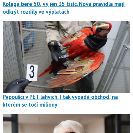
Kolega bere 50, vy jen 35 tisíc. Nová pravidla mají
odkrýt rozdíly ve výplatách
Papoušci v PET lahvích. I tak vypadá obchod, na
kterém se točí miliony