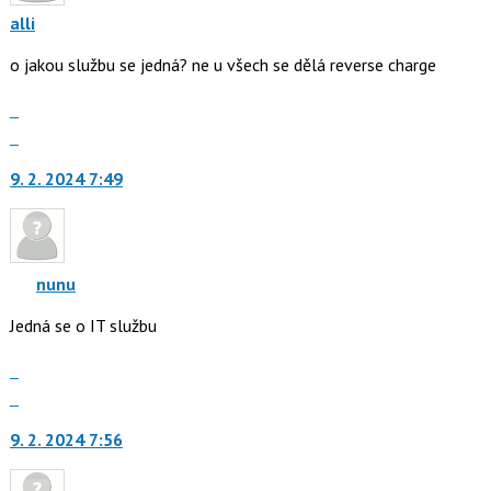
alli
o jakou službu se jedná? ne u všech se dělá reverse charge
Zobrazit
celé
Skok
vlákno
na
9. 2. 2024 7:49
další
nový
názor.
K
navigaci
nunu
lze
Jedná se o IT službu
použít
i
Zobrazit
klávesy
celé
Skok
N
vlákno
na
pro
9. 2. 2024 7:56
další
následující
nový
a
názor.