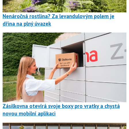
Nenáročná rostlina? Za levandulovým polem je
dřina na plný úvazek
Zásilkovna otevírá svoje boxy pro vratky a chystá
novou mobilní aplikaci