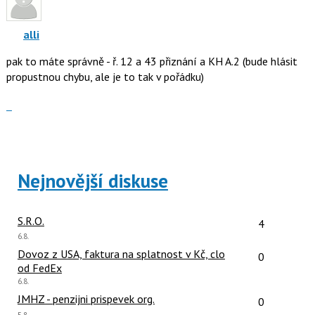
P
K
pro
navigaci
předchozí
alli
lze
nový
pak to máte správně - ř. 12 a 43 přiznání a KH A.2 (bude hlásit
použít
názor
propustnou chybu, ale je to tak v pořádku)
i
klávesy
Zobrazit
N
celé
pro
vlákno
následující
a
P
Nejnovější diskuse
pro
předchozí
nový
Počet reakcí
S.R.O.
4
názor
Poslední
6.8.
názor:
Počet reakcí
Dovoz z USA, faktura na splatnost v Kč, clo
0
od FedEx
Poslední
6.8.
názor:
Počet reakcí
JMHZ - penzijni prispevek org.
0
Poslední
5.8.