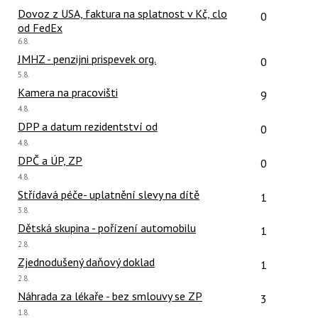
názor:
Počet reakcí
Dovoz z USA, faktura na splatnost v Kč, clo
0
od FedEx
Poslední
6.8.
názor:
Počet reakcí
JMHZ - penzijni prispevek org.
0
Poslední
5.8.
názor:
Počet reakcí
Kamera na pracovišti
9
Poslední
4.8.
názor:
Počet reakcí
DPP a datum rezidentství od
0
Poslední
4.8.
názor:
Počet reakcí
DPČ a ÚP, ZP
0
Poslední
4.8.
názor:
Počet reakcí
Střídavá péče- uplatnění slevy na dítě
1
Poslední
3.8.
názor:
Počet reakcí
Dětská skupina - pořízení automobilu
1
Poslední
2.8.
názor:
Počet reakcí
Zjednodušený daňový doklad
1
Poslední
2.8.
názor:
Počet reakcí
Náhrada za lékaře - bez smlouvy se ZP
3
Poslední
1.8.