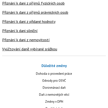
Přiznání k dani z příjmů fyzických osob
Přiznání k dani z příjmů právnických osob
Přiznání k dani z přidané hodnoty
Přiznání k dani silniční
Přiznání k dani z nemovitostí
Vyúčtování daně vybírané srážkou
Důležité změny
Dohoda o provedení práce
Odvody pro OSVČ
Dorovnávací daň
Daň z nemovitých věcí
Změny v DPH