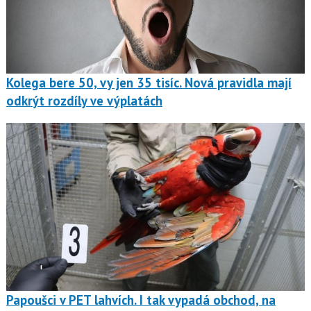
Kolega bere 50, vy jen 35 tisíc. Nová pravidla mají
odkrýt rozdíly ve výplatách
Papoušci v PET lahvích. I tak vypadá obchod, na