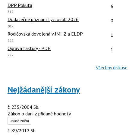
názor:
Počet reakcí
DPP Pokuta
6
Poslední
31.7.
názor:
Počet reakcí
Dodatečné přiznání fyz. osob 2026
0
Poslední
30.7.
názor:
Počet reakcí
Rodičovská dovolená v JMHZ a ELDP
1
Poslední
29.7.
názor:
Počet reakcí
Oprava faktury - PDP
1
Poslední
29.7.
názor:
Všechny diskuse
Nejžádanější zákony
č. 235/2004 Sb.
Zákon o dani z přidané hodnoty
úplné znění
č. 89/2012 Sb.