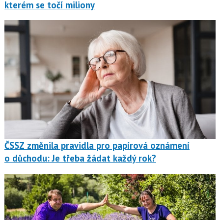
kterém se točí miliony
ČSSZ změnila pravidla pro papírová oznámení
o důchodu: Je třeba žádat každý rok?