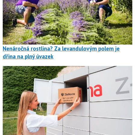
Nenáročná rostlina? Za levandulovým polem je
dřina na plný úvazek