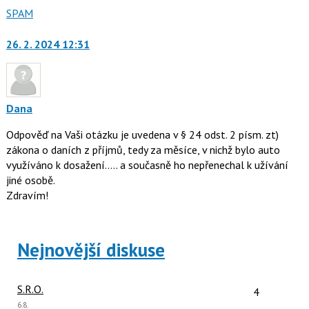
Nahlásit
SPAM
moderátorům
jako
26. 2. 2024 12:31
Dana
Odpověď na Vaši otázku je uvedena v § 24 odst. 2 písm. zt)
zákona o daních z příjmů, tedy za měsíce, v nichž bylo auto
využíváno k dosažení..... a současně ho nepřenechal k užívání
jiné osobě.
Zdravím!
Nejnovější diskuse
Počet reakcí
S.R.O.
4
Poslední
6.8.