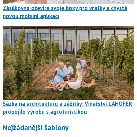
Zásilkovna otevírá svoje boxy pro vratky a chystá
novou mobilní aplikaci
Sázka na architekturu a zážitky: Vinařství LAHOFER
propojilo výrobu s agroturistikou
Nejžádanější šablony