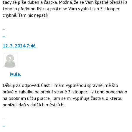
tady se píše duben a částka. Možná, že se Vám špatně přenáší z
tohoto předního listu a proto se Vám vyplnil ten 3. sloupec
chybně. Tam nic nepatří.
Zobrazit
celé
Skok
vlákno
na
12. 3. 2024 7:46
další
nový
názor.
K
navigaci
ivule.
lze
Děkuji za odpověď. Část I. mám vyplněnou správně, mě šlo
použít
právě o tabulku na přední straně 3. sloupec - z toho ponecháno
i
na osobním účtu plátce. Tam se mi vyplňuje částka, o kterou
klávesy
ponižuji daň v dalších měsících.
N
pro
Zobrazit
následující
celé
Skok
a
vlákno
na
P