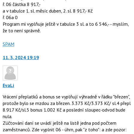
ř. 06 částka 8 917,-
a v tabulce 1. sl. měsíc duben, 2. sl. 8 917,- Kč
ř. 06a 0
Program mi vyplňuje ještě v tabulce 3 sl. a to 6 546,- - myslím,
že to není správně.
Nahlásit
SPAM
moderátorům
jako
11. 3. 2024 19:19
EvaLi
Vrácení přeplatků a bonus se vyplňují výhradně v řádku "březen",
protože bylo se mzdou za březen. 3.373 Kč/3.373 Kč/ sl.4 přepl
8.917 Kč/sl.5 bonus 1.002 Kč a poslední sloupec-odvod bude
nula.
Zúčtování daní se uvádí ještě na listě jedna pod počtem
zaměstnanců. Zde vyplnit 06 - úhrn, pak "z toho": a zde pozor: