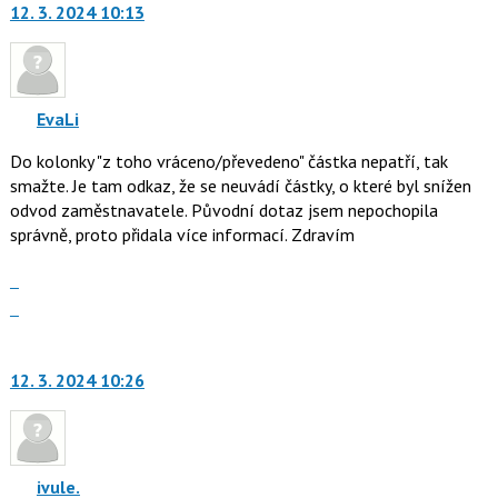
12. 3. 2024 10:13
další
pro
nový
předchozí
názor.
nový
K
názor
navigaci
EvaLi
lze
Do kolonky "z toho vráceno/převedeno" částka nepatří, tak
použít
smažte. Je tam odkaz, že se neuvádí částky, o které byl snížen
i
odvod zaměstnavatele. Původní dotaz jsem nepochopila
klávesy
správně, proto přidala více informací. Zdravím
N
pro
Zobrazit
následující
celé
Skok
a
vlákno
na
P
další
pro
nový
12. 3. 2024 10:26
předchozí
názor.
nový
K
názor
navigaci
lze
ivule.