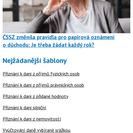
ČSSZ změnila pravidla pro papírová oznámení
o důchodu: Je třeba žádat každý rok?
Nejžádanější šablony
Přiznání k dani z příjmů fyzických osob
Přiznání k dani z příjmů právnických osob
Přiznání k dani z přidané hodnoty
Přiznání k dani silniční
Přiznání k dani z nemovitostí
Vyúčtování daně vybírané srážkou