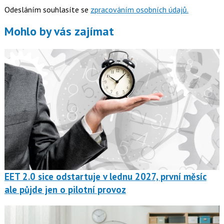
Odesláním souhlasíte se
zpracováním osobních údajů.
Mohlo by vás zajímat
EET 2.0 sice odstartuje v lednu 2027, první měsíc
ale půjde jen o pilotní provoz