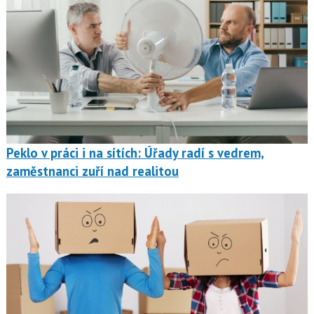
Peklo v práci i na sítích: Úřady radí s vedrem,
zaměstnanci zuří nad realitou