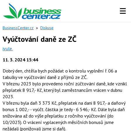
BusinessCenter.cz
»
Diskuse
Vyúčtování daně ze ZČ
ivule.
11. 3. 2024 15:44
Dobrý den, chtěla bych požádat o kontrolu vyplnění ř. 06 a
tabulky ve vyúčtování daně z příjmů ze ZČ.
V březnu 2023 bylo provedeno roční zúčtování daně, kde vznikl
přeplatek 8 917,- Kč, který byl zaměstnancům vrácen v dubnu
2023.
V březnu byla daň 3 373 Kč, přeplatek na dani 8 917,- a daňový
bonus 1 002,- - vyúčt. částka je tedy - 6 546,- Kč. Dále byla daň
snižována až do výše přeplatku z ročního vyúčtování (do
10/2023). O vrácení vyplacených měsíčních bonusů jsme
nežádali (ponižovali jsme si daň).