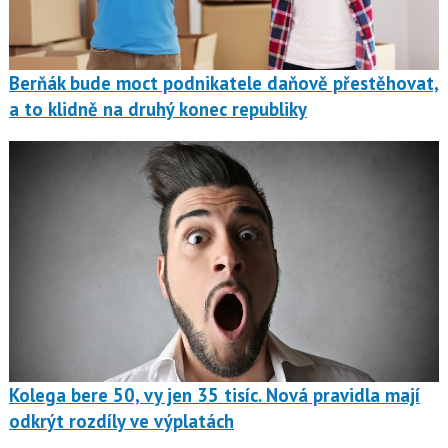
Berňák bude moct podnikatele daňově přestěhovat,
a to klidně na druhý konec republiky
Kolega bere 50, vy jen 35 tisíc. Nová pravidla mají
odkrýt rozdíly ve výplatách