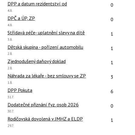
Počet reakcí
DPP a datum rezidentství od
0
Poslední
4.8.
názor:
Počet reakcí
DPČ a ÚP, ZP
0
Poslední
4.8.
názor:
Počet reakcí
Střídavá péče- uplatnění slevy na dítě
1
Poslední
3.8.
názor:
Počet reakcí
Dětská skupina - pořízení automobilu
1
Poslední
2.8.
názor:
Počet reakcí
Zjednodušený daňový doklad
1
Poslední
2.8.
názor:
Počet reakcí
Náhrada za lékaře - bez smlouvy se ZP
3
Poslední
1.8.
názor:
Počet reakcí
DPP Pokuta
6
Poslední
31.7.
názor:
Počet reakcí
Dodatečné přiznání fyz. osob 2026
0
Poslední
30.7.
názor:
Počet reakcí
Rodičovská dovolená v JMHZ a ELDP
1
Poslední
29.7.
názor: