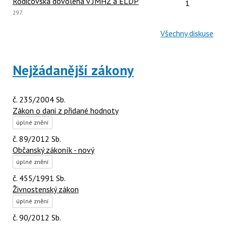
Počet reakcí
Rodičovská dovolená v JMHZ a ELDP
1
Poslední
29.7.
názor:
Všechny diskuse
Nejžádanější zákony
č. 235/2004 Sb.
Zákon o dani z přidané hodnoty
úplné znění
č. 89/2012 Sb.
Občanský zákoník - nový
úplné znění
č. 455/1991 Sb.
Živnostenský zákon
úplné znění
č. 90/2012 Sb.