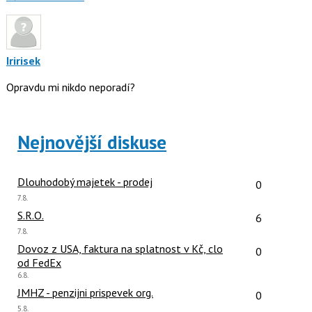
Iririsek
Opravdu mi nikdo neporadí?
Nejnovější diskuse
Počet reakcí
Dlouhodobý majetek - prodej
0
Poslední
7.8.
názor:
Počet reakcí
S.R.O.
6
Poslední
7.8.
názor:
Počet reakcí
Dovoz z USA, faktura na splatnost v Kč, clo
0
od FedEx
Poslední
6.8.
názor:
Počet reakcí
JMHZ - penzijni prispevek org.
0
Poslední
5.8.