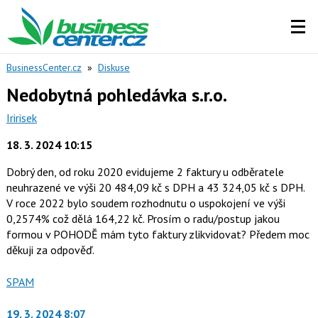
BusinessCenter.cz
»
Diskuse
Nedobytná pohledávka s.r.o.
Iririsek
18. 3. 2024 10:15
Dobrý den, od roku 2020 evidujeme 2 faktury u odběratele
neuhrazené ve výši 20 484,09 kč s DPH a 43 324,05 kč s DPH.
V roce 2022 bylo soudem rozhodnutu o uspokojení ve výši
0,2574% což dělá 164,22 kč. Prosím o radu/postup jakou
formou v POHODĚ mám tyto faktury zlikvidovat? Předem moc
děkuji za odpověď.
Nahlásit
SPAM
moderátorům
jako
19. 3. 2024 8:07