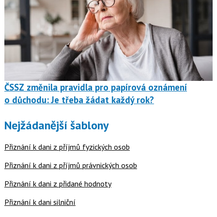
ČSSZ změnila pravidla pro papírová oznámení
o důchodu: Je třeba žádat každý rok?
Nejžádanější šablony
Přiznání k dani z příjmů fyzických osob
Přiznání k dani z příjmů právnických osob
Přiznání k dani z přidané hodnoty
Přiznání k dani silniční