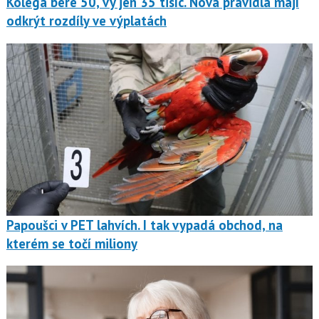
Kolega bere 50, vy jen 35 tisíc. Nová pravidla mají
odkrýt rozdíly ve výplatách
Papoušci v PET lahvích. I tak vypadá obchod, na
kterém se točí miliony