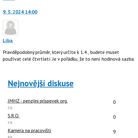
moderátorům
jako
9. 5. 2024 14:00
Líba
Pravděpodobný průměr, který určíte k 1.4., budete muset
používat celé čtvrtletí. Je v pořádku, že to není hodinová sazba.
Nejnovější diskuse
Počet reakcí
JMHZ - penzijni prispevek org.
0
Poslední
5.8.
názor:
Počet reakcí
S.R.O.
0
Poslední
5.8.
názor:
Počet reakcí
Kamera na pracovišti
9
Poslední
4.8.