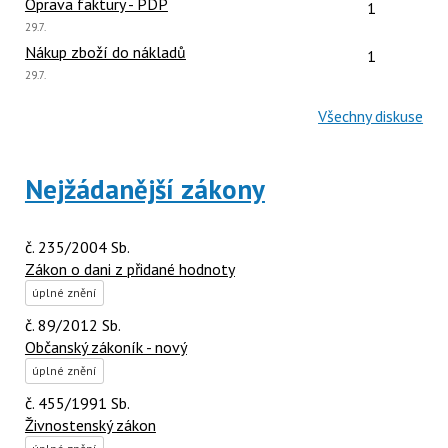
Počet reakcí
Oprava faktury - PDP
1
Poslední
29.7.
názor:
Počet reakcí
Nákup zboží do nákladů
1
Poslední
29.7.
názor:
Všechny diskuse
Nejžádanější zákony
č. 235/2004 Sb.
Zákon o dani z přidané hodnoty
úplné znění
č. 89/2012 Sb.
Občanský zákoník - nový
úplné znění
č. 455/1991 Sb.
Živnostenský zákon