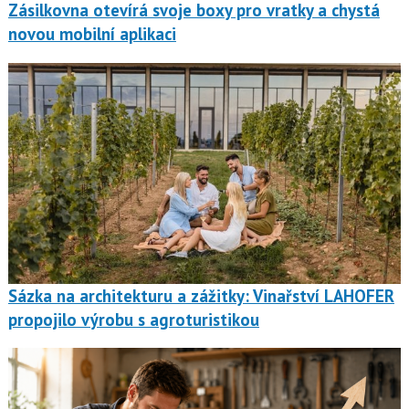
Zásilkovna otevírá svoje boxy pro vratky a chystá
novou mobilní aplikaci
Sázka na architekturu a zážitky: Vinařství LAHOFER
propojilo výrobu s agroturistikou