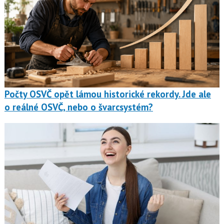
Počty OSVČ opět lámou historické rekordy. Jde ale
o reálné OSVČ, nebo o švarcsystém?