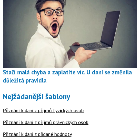
Stačí malá chyba a zaplatíte víc. U daní se změnila
důležitá pravidla
Nejžádanější šablony
Přiznání k dani z příjmů fyzických osob
Přiznání k dani z příjmů právnických osob
Přiznání k dani z přidané hodnoty