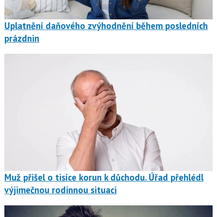
Uplatnění daňového zvýhodnění během posledních
prázdnin
Muž přišel o tisíce korun k důchodu. Úřad přehlédl
výjimečnou rodinnou situaci