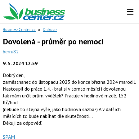
BusinessCenter.cz
»
Diskuse
Dovolená - průměr po nemoci
berru82
9. 5. 2024 12:59
Dobrý den,
zaměstnanec do listopadu 2023 do konce března 2024 marodil.
Nastoupil do práce 1.4. - bral si v tomto měsíci i dovolenou.
Jak mám určit prům. výdělek? Pracuje v hodinové mzdě, 152
Kč/hod.
(nebude to stejná výše, jako hodinová sazba?) A v dalších
měsících to bude nabíhat dle skutečnosti...
Děkuji za odpověď.
Nahlásit
SPAM