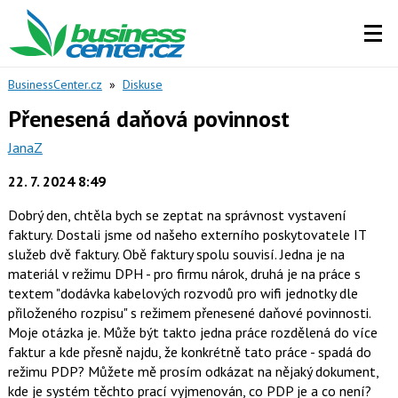
BusinessCenter.cz
»
Diskuse
Přenesená daňová povinnost
JanaZ
22. 7. 2024 8:49
Dobrý den, chtěla bych se zeptat na správnost vystavení
faktury. Dostali jsme od našeho externího poskytovatele IT
služeb dvě faktury. Obě faktury spolu souvisí. Jedna je na
materiál v režimu DPH - pro firmu nárok, druhá je na práce s
textem "dodávka kabelových rozvodů pro wifi jednotky dle
přiloženého rozpisu" s režimem přenesené daňové povinnosti.
Moje otázka je. Může být takto jedna práce rozdělená do více
faktur a kde přesně najdu, že konkrétně tato práce - spadá do
režimu PDP? Můžete mě prosím odkázat na nějaký dokument,
kde je systém těchto prací vyjmenován, co PDP je a co není?