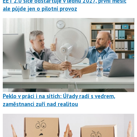
EET 2.0 sice odstartuje v lednu 2027, první měsíc
ale půjde jen o pilotní provoz
Peklo v práci i na sítích: Úřady radí s vedrem,
zaměstnanci zuří nad realitou