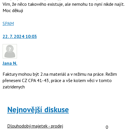
Vím, že něco takového existuje, ale nemohu to nyní nikde najít.
Moc děkuji
Nahlásit
SPAM
moderátorům
jako
22. 7. 2024 10:03
Jana N.
Faktury mohou být 2.na materiál a v režimu na práce. Režim
přeneseni CZ CPA 41-43, práce a vše kolem věci v tomto
zatridenych
Nejnovější diskuse
Počet reakcí
Dlouhodobý majetek - prodej
0