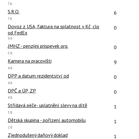
Poslední
7.8.
názor:
Počet reakcí
S.R.O.
6
Poslední
7.8.
názor:
Počet reakcí
Dovoz z USA, faktura na splatnost v Kč, clo
0
od FedEx
Poslední
6.8.
názor:
Počet reakcí
JMHZ - penzijni prispevek org.
0
Poslední
5.8.
názor:
Počet reakcí
Kamera na pracovišti
9
Poslední
4.8.
názor:
Počet reakcí
DPP a datum rezidentství od
0
Poslední
4.8.
názor:
Počet reakcí
DPČ a ÚP, ZP
0
Poslední
4.8.
názor:
Počet reakcí
Střídavá péče- uplatnění slevy na dítě
1
Poslední
3.8.
názor:
Počet reakcí
Dětská skupina - pořízení automobilu
1
Poslední
2.8.
názor:
Počet reakcí
Zjednodušený daňový doklad
1