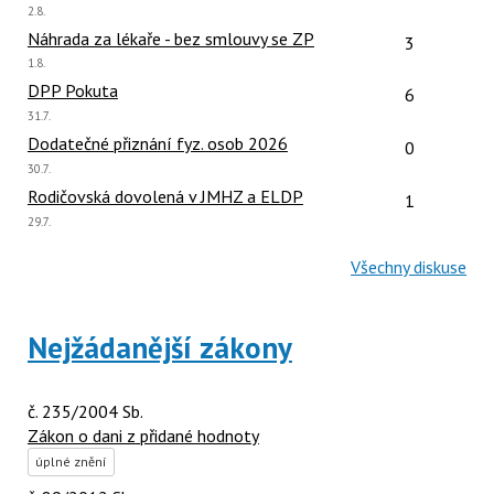
Poslední
2.8.
názor:
Počet reakcí
Náhrada za lékaře - bez smlouvy se ZP
3
Poslední
1.8.
názor:
Počet reakcí
DPP Pokuta
6
Poslední
31.7.
názor:
Počet reakcí
Dodatečné přiznání fyz. osob 2026
0
Poslední
30.7.
názor:
Počet reakcí
Rodičovská dovolená v JMHZ a ELDP
1
Poslední
29.7.
názor:
Všechny diskuse
Nejžádanější zákony
č. 235/2004 Sb.
Zákon o dani z přidané hodnoty
úplné znění