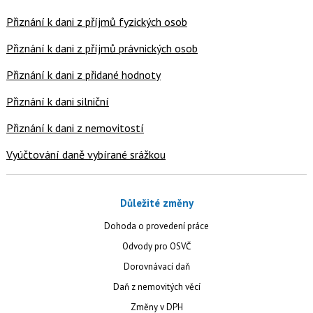
Přiznání k dani z příjmů fyzických osob
Přiznání k dani z příjmů právnických osob
Přiznání k dani z přidané hodnoty
Přiznání k dani silniční
Přiznání k dani z nemovitostí
Vyúčtování daně vybírané srážkou
Důležité změny
Dohoda o provedení práce
Odvody pro OSVČ
Dorovnávací daň
Daň z nemovitých věcí
Změny v DPH