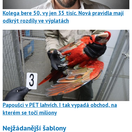
Kolega bere 50, vy jen 35 tisíc. Nová pravidla mají
odkrýt rozdíly ve výplatách
Papoušci v PET lahvích. I tak vypadá obchod, na
kterém se točí miliony
Nejžádanější šablony