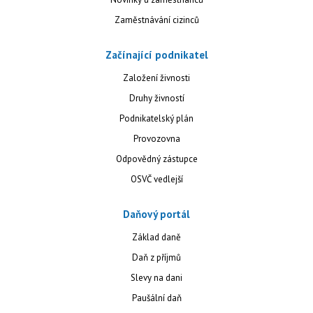
Zaměstnávání cizinců
Začínající podnikatel
Založení živnosti
Druhy živností
Podnikatelský plán
Provozovna
Odpovědný zástupce
OSVČ vedlejší
Daňový portál
Základ daně
Daň z příjmů
Slevy na dani
Paušální daň