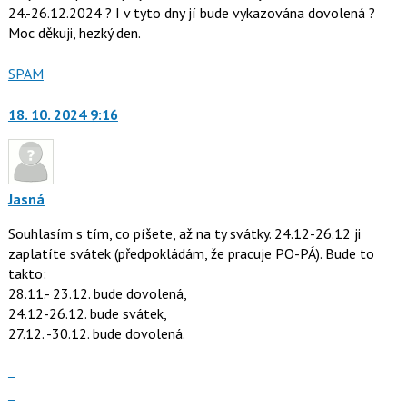
24.-26.12.2024 ? I v tyto dny jí bude vykazována dovolená ?
Moc děkuji, hezký den.
Nahlásit
SPAM
moderátorům
jako
18. 10. 2024 9:16
Jasná
Souhlasím s tím, co píšete, až na ty svátky. 24.12-26.12 ji
zaplatíte svátek (předpokládám, že pracuje PO-PÁ). Bude to
takto:
28.11.- 23.12. bude dovolená,
24.12-26.12. bude svátek,
27.12. -30.12. bude dovolená.
Zobrazit
celé
Skok