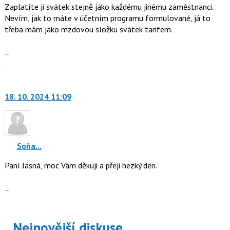
Zaplatíte ji svátek stejně jako každému jinému zaměstnanci.
použít
Nevím, jak to máte v účetním programu formulované, já to
i
třeba mám jako mzdovou složku svátek tarifem.
klávesy
N
Zobrazit
pro
celé
Skok
následující
vlákno
na
a
další
P
nový
18. 10. 2024 11:09
pro
názor.
předchozí
K
nový
navigaci
názor
lze
Soňa...
použít
i
Paní Jasná, moc Vám děkuji a přeji hezký den.
klávesy
Zobrazit
N
celé
pro
vlákno
následující
a
Nejnovější diskuse