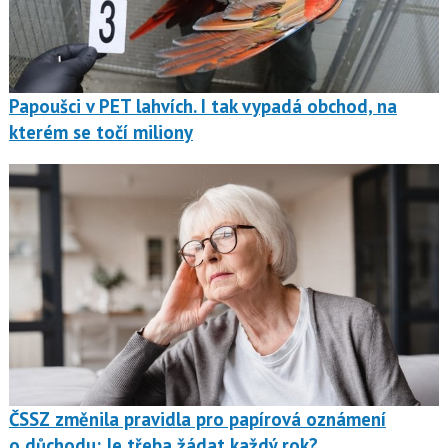
Papoušci v PET lahvích. I tak vypadá obchod, na
kterém se točí miliony
ČSSZ změnila pravidla pro papírová oznámení
o důchodu: Je třeba žádat každý rok?