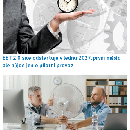
EET 2.0 sice odstartuje v lednu 2027, první měsíc
ale půjde jen o pilotní provoz