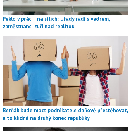
Peklo v práci i na sítích: Úřady radí s vedrem,
zaměstnanci zuří nad realitou
Berňák bude moct podnikatele daňově přestěhovat,
a to klidně na druhý konec republiky