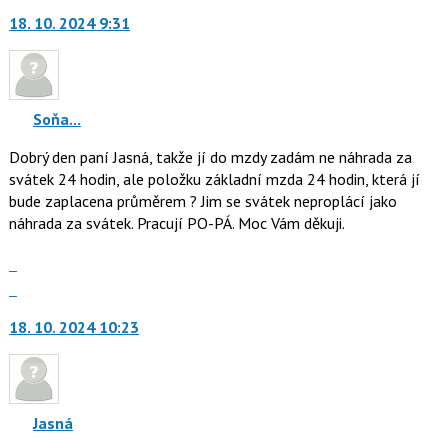
vlákno
na
18. 10. 2024 9:31
další
nový
názor.
K
navigaci
Soňa...
lze
Dobrý den paní Jasná, takže jí do mzdy zadám ne náhrada za
použít
svátek 24 hodin, ale položku základní mzda 24 hodin, která jí
i
bude zaplacena průměrem ? Jim se svátek neproplácí jako
klávesy
náhrada za svátek. Pracují PO-PÁ. Moc Vám děkuji.
N
pro
Zobrazit
následující
celé
Skok
a
vlákno
na
P
18. 10. 2024 10:23
další
pro
nový
předchozí
názor.
nový
K
názor
navigaci
Jasná
lze