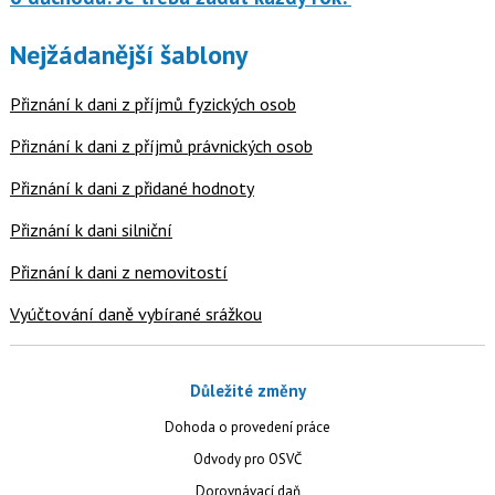
Nejžádanější šablony
Přiznání k dani z příjmů fyzických osob
Přiznání k dani z příjmů právnických osob
Přiznání k dani z přidané hodnoty
Přiznání k dani silniční
Přiznání k dani z nemovitostí
Vyúčtování daně vybírané srážkou
Důležité změny
Dohoda o provedení práce
Odvody pro OSVČ
Dorovnávací daň