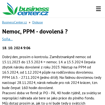
BusinessCenter.cz
»
Diskuse
Nemoc, PPM - dovolená ?
Soňa...
18. 10. 2024 9:06
Dobrý den, prosím o kontrolu. Zaměstnankyně nemoc od
15.11.2023 do 13.5.2024 = nemoc. 14. a 15.5.2024 čerpala
zbytek nároku dovolené z roku 2023. Nástup na PPM od
16.5.2024, od 1.12.2024 půjde na rodičovskou dovolenou.
PPM 16.5. - 27.11.2024 (jedno dítě). Na řádnou dovolenou tedy
nastoupí 28.11.2024, nárok nebude pro rok 2024 krácen, tzn.
bude čerpat 160 hodin dovolené.
Pracovní doba ve firmě je PO - PÁ, 40 hodin týdně, za svátky se
neproplácí náhrada ale bere se jako práce do plného fondu.
Můj dotaz prosím je, jak to u ní bude tedy o svátcích