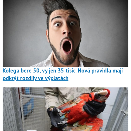
Kolega bere 50, vy jen 35 tisíc. Nová pravidla mají
odkrýt rozdíly ve výplatách