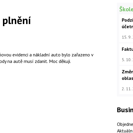
Škole
 plnění
Podz
účet
15. 9.
Faktu
ňovou evidenci a nákladní auto bylo zařazeno v
5. 10.
ody na autě musí zdanit. Moc děkuji.
Změn
oblas
2. 11.
Busin
Objedne
Aktuáln