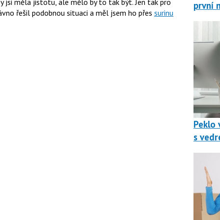
y jsi měla jistotu, ale mělo by to tak být. Jen tak pro
první 
dávno řešil podobnou situaci a měl jsem ho přes
surinu
Peklo v
s vedr