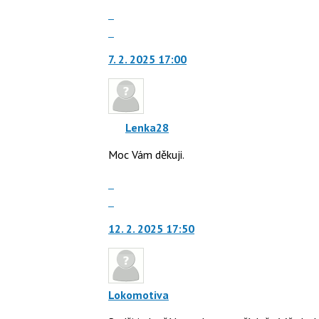
Zobrazit
celé
Skok
vlákno
na
7. 2. 2025 17:00
další
nový
názor.
K
navigaci
Lenka28
lze
Moc Vám děkuji.
použít
i
Zobrazit
klávesy
celé
Skok
N
vlákno
na
pro
12. 2. 2025 17:50
další
následující
nový
a
názor.
P
K
pro
navigaci
Lokomotiva
předchozí
lze
nový