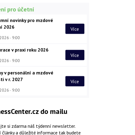
ní pro účetní
imní novinky pro mzdové
ní 2026
Více
 2026
9:00
race v praxi roku 2026
Více
 2026
9:00
y v personální a mzdové
ti v r. 2027
Více
 2026
9:00
essCenter.cz do mailu
jte si zdarma náš týdenní newsletter.
í články a důležité informace tak budete