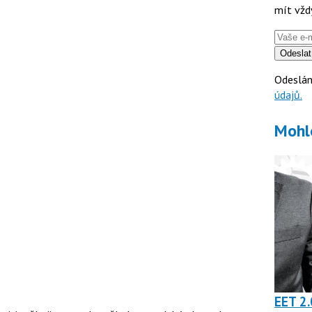
mít vžd
Odeslat
Odeslán
údajů.
Mohl
EET 2.