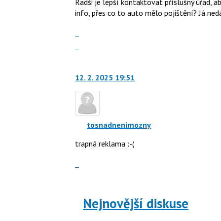
Radši je lepší kontaktovat příslušný úřad, ab
použít
názor
info, přes co to auto mělo pojištění? Já ne
i
klávesy
Zobrazit
N
celé
Skok
pro
vlákno
na
následující
další
a
nový
12. 2. 2025 19:51
P
názor.
pro
K
předchozí
navigaci
nový
lze
názor
tosnadnenimozny
použít
i
trapná reklama :-(
klávesy
Zobrazit
N
celé
pro
vlákno
následující
a
Nejnovější diskuse
P
pro