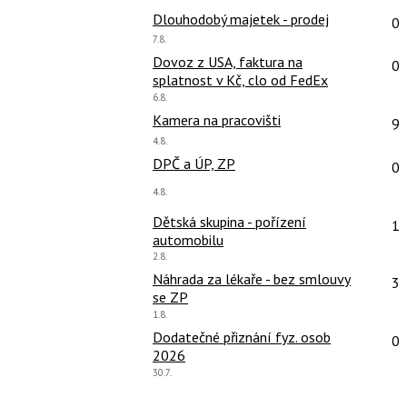
předchozí
Po
Dlouhodobý majetek - prodej
0
nový
Poslední
7.8.
názor
názor:
Po
Dovoz z USA, faktura na
0
splatnost v Kč, clo od FedEx
Poslední
6.8.
názor:
Po
Kamera na pracovišti
9
Poslední
4.8.
názor:
Po
DPČ a ÚP, ZP
0
Poslední
4.8.
názor:
Po
Dětská skupina - pořízení
1
automobilu
Poslední
2.8.
názor:
Po
Náhrada za lékaře - bez smlouvy
3
se ZP
Poslední
1.8.
názor:
Po
Dodatečné přiznání fyz. osob
0
2026
Poslední
30.7.
názor: