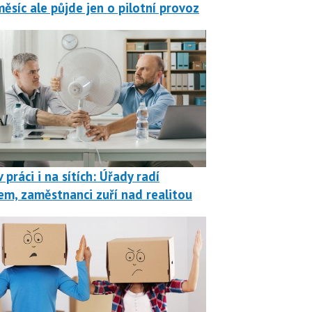
měsíc ale půjde jen o pilotní provoz
 práci i na sítích: Úřady radí
em, zaměstnanci zuří nad realitou