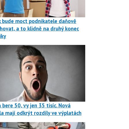
k bude moct podnikatele daňově
hovat, a to klidně na druhý konec
iky
 bere 50, vy jen 35 tisíc. Nová
la mají odkrýt rozdíly ve výplatách