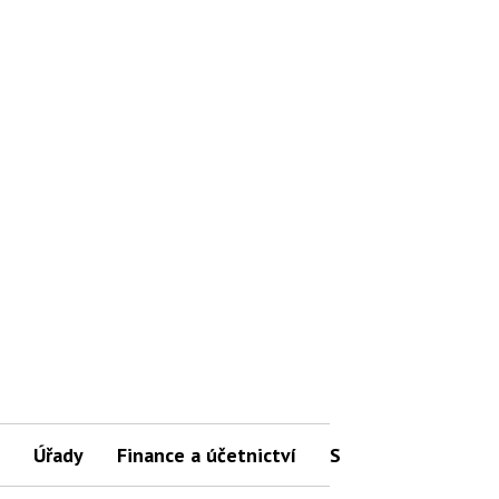
Úřady
Finance a účetnictví
Slovníček pojmů