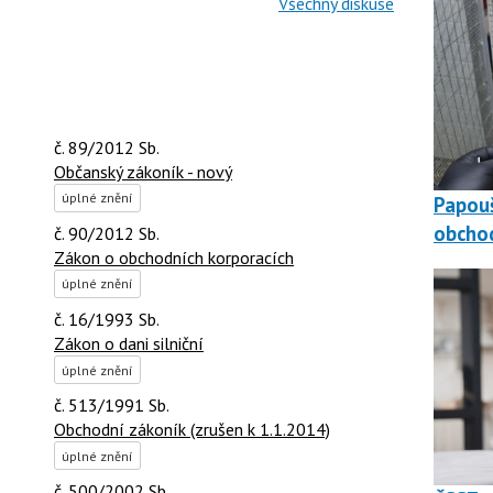
Všechny diskuse
č. 89/2012 Sb.
Občanský zákoník - nový
úplné znění
Papouš
obchod
č. 90/2012 Sb.
Zákon o obchodních korporacích
úplné znění
č. 16/1993 Sb.
Zákon o dani silniční
úplné znění
č. 513/1991 Sb.
Obchodní zákoník (zrušen k 1.1.2014)
úplné znění
č. 500/2002 Sb.