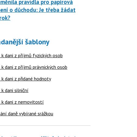
měnila pravidla pro papírová
ní o důchodu: Je třeba žádat
rok?
danější šablony
 k dani z příjmů fyzických osob
 k dani z příjmů právnických osob
 k dani z přidané hodnoty
 k dani silniční
í k dani z nemovitostí
ání daně vybírané srážkou