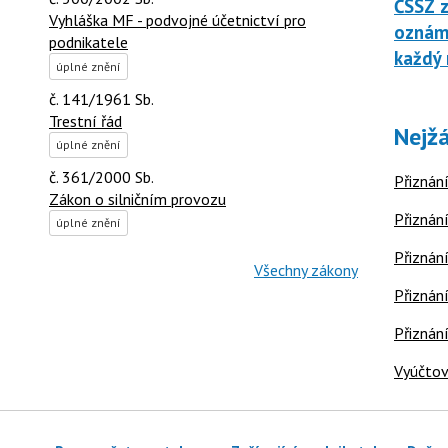
ČSSZ z
Vyhláška MF - podvojné účetnictví pro
oznáme
podnikatele
každý 
úplné znění
č. 141/1961 Sb.
Trestní řád
Nejžá
úplné znění
č. 361/2000 Sb.
Přiznání
Zákon o silničním provozu
Přiznání
úplné znění
Přiznání
Všechny zákony
Přiznání
Přiznán
Vyúčtov