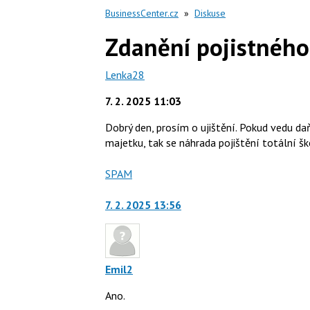
BusinessCenter.cz
»
Diskuse
Zdanění pojistného
Lenka28
7. 2. 2025 11:03
Dobrý den, prosím o ujištění. Pokud vedu da
majetku, tak se náhrada pojištění totální šk
Nahlásit
SPAM
moderátorům
jako
7. 2. 2025 13:56
Emil2
Ano.