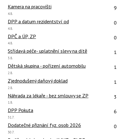
názor:
Počet reakcí
Kamera na pracovišti
9
Poslední
4.8.
názor:
Počet reakcí
DPP a datum rezidentství od
0
Poslední
4.8.
názor:
Počet reakcí
DPČ a ÚP, ZP
0
Poslední
4.8.
názor:
Počet reakcí
Střídavá péče- uplatnění slevy na dítě
1
Poslední
3.8.
názor:
Počet reakcí
Dětská skupina - pořízení automobilu
1
Poslední
2.8.
názor:
Počet reakcí
Zjednodušený daňový doklad
1
Poslední
2.8.
názor:
Počet reakcí
Náhrada za lékaře - bez smlouvy se ZP
3
Poslední
1.8.
názor:
Počet reakcí
DPP Pokuta
6
Poslední
31.7.
názor:
Počet reakcí
Dodatečné přiznání fyz. osob 2026
0
Poslední
30.7.
názor: