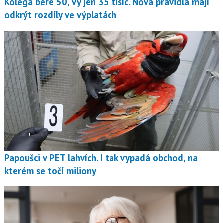
Kolega bere 50, vy jen 35 tisíc. Nová pravidla mají
odkrýt rozdíly ve výplatách
Papoušci v PET lahvích. I tak vypadá obchod, na
kterém se točí miliony