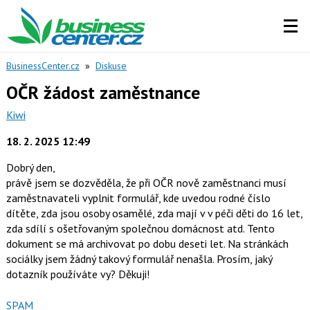
BusinessCenter.cz
»
Diskuse
OČR žádost zaměstnance
Kiwi
18. 2. 2025 12:49
Dobrý den,
právě jsem se dozvěděla, že při OČR nově zaměstnanci musí
zaměstnavateli vyplnit formulář, kde uvedou rodné číslo
dítěte, zda jsou osoby osamělé, zda mají v v péči děti do 16 let,
zda sdílí s ošetřovaným společnou domácnost atd. Tento
dokument se má archivovat po dobu deseti let. Na stránkách
sociálky jsem žádný takový formulář nenašla. Prosím, jaký
dotazník používáte vy? Děkuji!
Nahlásit
SPAM