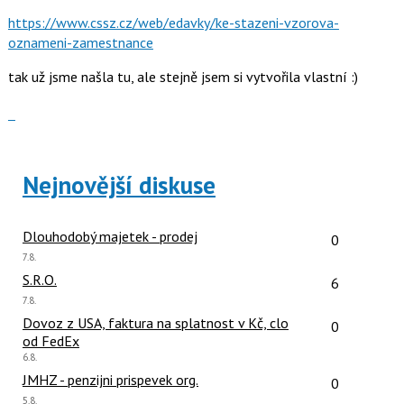
lze
https://www.cssz.cz/web/edavky/ke-stazeni-vzorova-
použít
oznameni-zamestnance
i
klávesy
tak už jsme našla tu, ale stejně jsem si vytvořila vlastní :)
N
pro
Zobrazit
následující
celé
a
vlákno
P
Nejnovější diskuse
pro
předchozí
nový
Počet reakcí
Dlouhodobý majetek - prodej
0
názor
Poslední
7.8.
názor:
Počet reakcí
S.R.O.
6
Poslední
7.8.
názor:
Počet reakcí
Dovoz z USA, faktura na splatnost v Kč, clo
0
od FedEx
Poslední
6.8.
názor:
Počet reakcí
JMHZ - penzijni prispevek org.
0
Poslední
5.8.