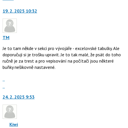
moderátorům
jako
19. 2. 2025 10:32
TM
Je to tam někde v sekci pro vývojáře - excelovské tabulky. Ale
doporučuji si je trošku upravit. Je to tak malé, že psát do toho
ručně je za trest a pro vepisování na počítači jsou některé
buňky nešikovně nastavené.
Zobrazit
celé
Skok
vlákno
na
24. 2. 2025 9:53
další
nový
názor.
K
navigaci
Kiwi