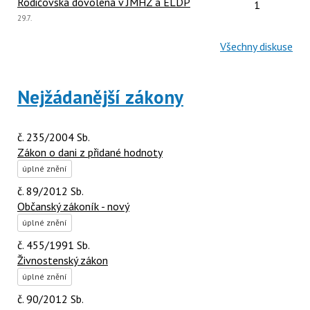
Počet reakcí
Rodičovská dovolená v JMHZ a ELDP
1
Poslední
29.7.
názor:
Všechny diskuse
Nejžádanější zákony
č. 235/2004 Sb.
Zákon o dani z přidané hodnoty
úplné znění
č. 89/2012 Sb.
Občanský zákoník - nový
úplné znění
č. 455/1991 Sb.
Živnostenský zákon
úplné znění
č. 90/2012 Sb.