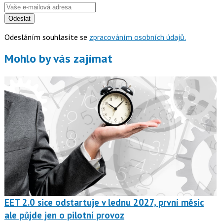
Odeslat
Odesláním souhlasíte se
zpracováním osobních údajů.
Mohlo by vás zajímat
EET 2.0 sice odstartuje v lednu 2027, první měsíc
ale půjde jen o pilotní provoz