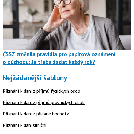
ČSSZ změnila pravidla pro papírová oznámení
o důchodu: Je třeba žádat každý rok?
Nejžádanější šablony
Přiznání k dani z příjmů fyzických osob
Přiznání k dani z příjmů právnických osob
Přiznání k dani z přidané hodnoty
Přiznání k dani silniční