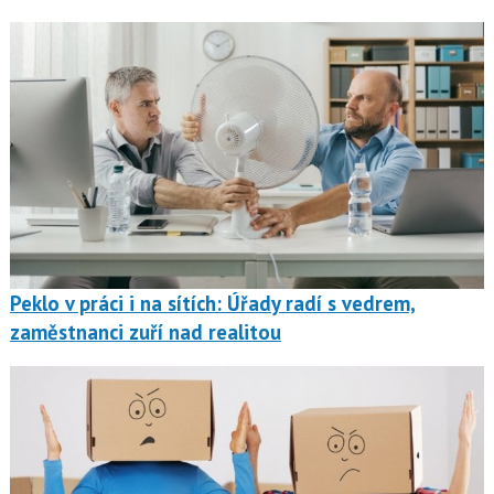
Peklo v práci i na sítích: Úřady radí s vedrem,
zaměstnanci zuří nad realitou