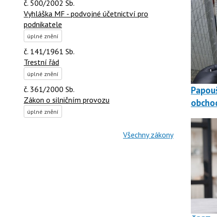
č. 500/2002 Sb.
Vyhláška MF - podvojné účetnictví pro
podnikatele
úplné znění
č. 141/1961 Sb.
Trestní řád
úplné znění
Papouš
č. 361/2000 Sb.
Zákon o silničním provozu
obchod
úplné znění
Všechny zákony