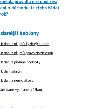
měnila pravidla pro papírová
ní o důchodu: Je třeba žádat
rok?
danější šablony
 k dani z příjmů fyzických osob
 k dani z příjmů právnických osob
 k dani z přidané hodnoty
 k dani silniční
í k dani z nemovitostí
ání daně vybírané srážkou