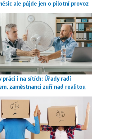
měsíc ale půjde jen o pilotní provoz
 práci i na sítích: Úřady radí
em, zaměstnanci zuří nad realitou