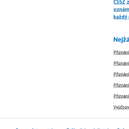
ČSSZ z
oznáme
každý 
Nejžá
Přiznání
Přiznání
Přiznání
Přiznání
Přiznán
Vyúčtov