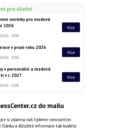
ní pro účetní
imní novinky pro mzdové
ní 2026
Více
 2026
9:00
race v praxi roku 2026
Více
 2026
9:00
y v personální a mzdové
ti v r. 2027
Více
 2026
9:00
essCenter.cz do mailu
jte si zdarma náš týdenní newsletter.
í články a důležité informace tak budete