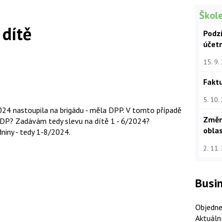
Škole
 dítě
Podz
účet
15. 9.
Faktu
5. 10.
2024 nastoupila na brigádu - měla DPP. V tomto případě
Změn
v DP? Zadávám tedy slevu na dítě 1 - 6/2024?
oblas
niny - tedy 1-8/2024.
2. 11.
Busin
Objedne
Aktuáln