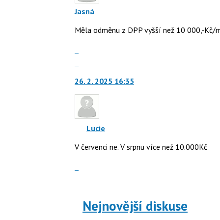
Jasná
Měla odměnu z DPP vyšší než 10 000,-Kč/
Zobrazit
celé
Skok
vlákno
na
26. 2. 2025 16:35
další
nový
názor.
K
navigaci
Lucie
lze
V červenci ne. V srpnu více než 10.000Kč
použít
i
Zobrazit
klávesy
celé
N
vlákno
pro
následující
Nejnovější diskuse
a