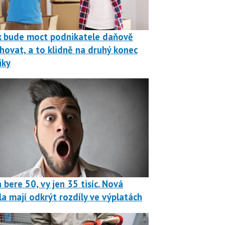
k bude moct podnikatele daňově
hovat, a to klidně na druhý konec
iky
 bere 50, vy jen 35 tisíc. Nová
la mají odkrýt rozdíly ve výplatách