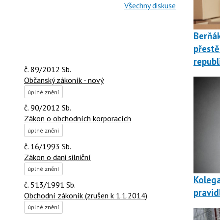
Všechny diskuse
Berňá
přestě
republ
č. 89/2012 Sb.
Občanský zákoník - nový
úplné znění
č. 90/2012 Sb.
Zákon o obchodních korporacích
úplné znění
č. 16/1993 Sb.
Zákon o dani silniční
úplné znění
Kolega
č. 513/1991 Sb.
pravid
Obchodní zákoník (zrušen k 1.1.2014)
úplné znění