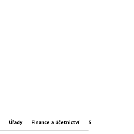
Úřady
Finance a účetnictví
Slovníček pojmů