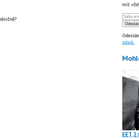
mít vžd
měsíčně?
Odeslat
Odeslán
údajů.
Mohl
EET 2.