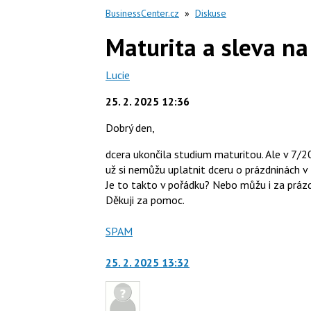
BusinessCenter.cz
»
Diskuse
Maturita a sleva na
Lucie
25. 2. 2025 12:36
Dobrý den,
dcera ukončila studium maturitou. Ale v 7/
už si nemůžu uplatnit dceru o prázdninách 
Je to takto v pořádku? Nebo můžu i za prázd
Děkuji za pomoc.
Nahlásit
SPAM
moderátorům
jako
25. 2. 2025 13:32