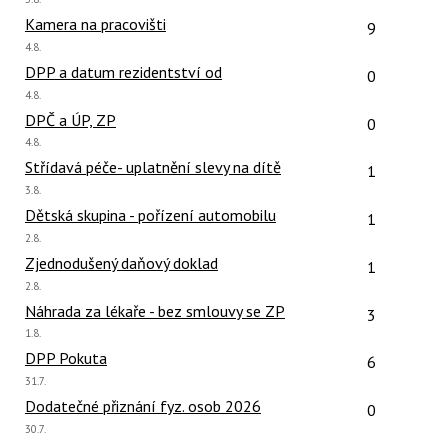
názor:
Počet reakcí
Kamera na pracovišti
9
Poslední
4.8.
názor:
Počet reakcí
DPP a datum rezidentství od
0
Poslední
4.8.
názor:
Počet reakcí
DPČ a ÚP, ZP
0
Poslední
4.8.
názor:
Počet reakcí
Střídavá péče- uplatnění slevy na dítě
1
Poslední
3.8.
názor:
Počet reakcí
Dětská skupina - pořízení automobilu
1
Poslední
2.8.
názor:
Počet reakcí
Zjednodušený daňový doklad
1
Poslední
2.8.
názor:
Počet reakcí
Náhrada za lékaře - bez smlouvy se ZP
3
Poslední
1.8.
názor:
Počet reakcí
DPP Pokuta
6
Poslední
31.7.
názor:
Počet reakcí
Dodatečné přiznání fyz. osob 2026
0
Poslední
30.7.
názor: