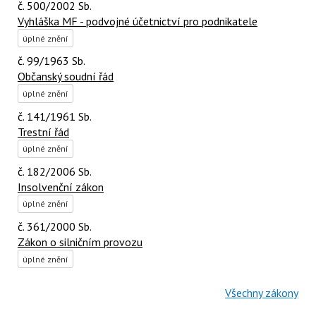
č. 500/2002 Sb.
Vyhláška MF - podvojné účetnictví pro podnikatele
úplné znění
č. 99/1963 Sb.
Občanský soudní řád
úplné znění
č. 141/1961 Sb.
Trestní řád
úplné znění
č. 182/2006 Sb.
Insolvenční zákon
úplné znění
č. 361/2000 Sb.
Zákon o silničním provozu
úplné znění
Všechny zákony