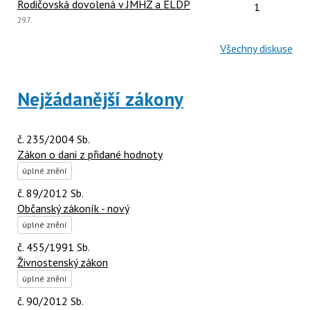
Počet reakcí
Rodičovská dovolená v JMHZ a ELDP
1
Poslední
29.7.
názor:
Všechny diskuse
Nejžádanější zákony
č. 235/2004 Sb.
Zákon o dani z přidané hodnoty
úplné znění
č. 89/2012 Sb.
Občanský zákoník - nový
úplné znění
č. 455/1991 Sb.
Živnostenský zákon
úplné znění
č. 90/2012 Sb.