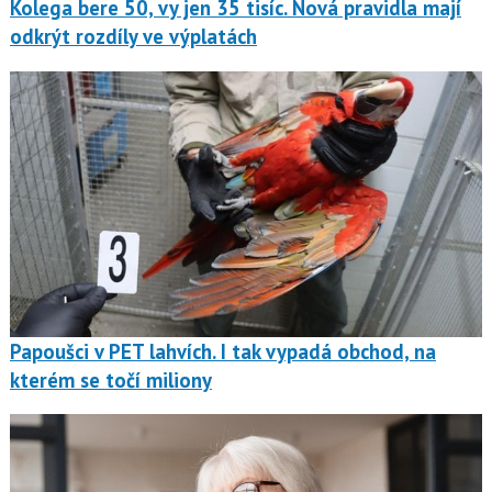
Kolega bere 50, vy jen 35 tisíc. Nová pravidla mají
odkrýt rozdíly ve výplatách
Papoušci v PET lahvích. I tak vypadá obchod, na
kterém se točí miliony