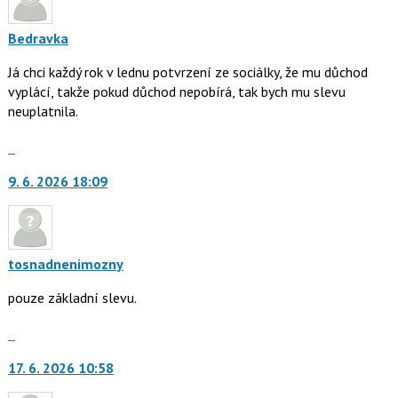
Bedravka
Já chci každý rok v lednu potvrzení ze sociálky, že mu důchod
vyplácí, takže pokud důchod nepobírá, tak bych mu slevu
neuplatnila.
Skok
na
9. 6. 2026 18:09
další
nový
názor.
K
navigaci
tosnadnenimozny
lze
pouze základní slevu.
použít
i
Skok
klávesy
na
N
17. 6. 2026 10:58
další
pro
nový