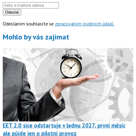
Odeslat
Odesláním souhlasíte se
zpracováním osobních údajů.
Mohlo by vás zajímat
EET 2.0 sice odstartuje v lednu 2027, první měsíc
ale půjde jen o pilotní provoz