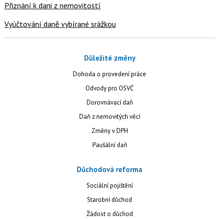
Přiznání k dani z nemovitostí
Vyúčtování daně vybírané srážkou
Důležité změny
Dohoda o provedení práce
Odvody pro OSVČ
Dorovnávací daň
Daň z nemovitých věcí
Změny v DPH
Paušální daň
Důchodová reforma
Sociální pojištění
Starobní důchod
Žádost o důchod