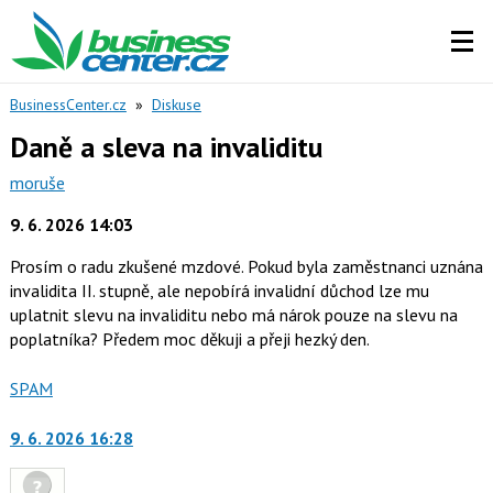
BusinessCenter.cz
»
Diskuse
Daně a sleva na invaliditu
moruše
9. 6. 2026 14:03
Prosím o radu zkušené mzdové. Pokud byla zaměstnanci uznána
invalidita II. stupně, ale nepobírá invalidní důchod lze mu
uplatnit slevu na invaliditu nebo má nárok pouze na slevu na
poplatníka? Předem moc děkuji a přeji hezký den.
Nahlásit
SPAM
moderátorům
jako
9. 6. 2026 16:28