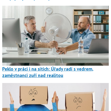
Peklo v práci i na sítích: Úřady radí s vedrem,
zaměstnanci zuří nad realitou