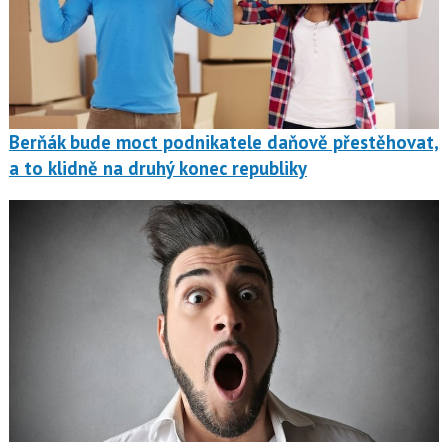
Berňák bude moct podnikatele daňově přestěhovat,
a to klidně na druhý konec republiky