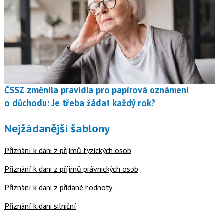
ČSSZ změnila pravidla pro papírová oznámení
o důchodu: Je třeba žádat každý rok?
Nejžádanější šablony
Přiznání k dani z příjmů fyzických osob
Přiznání k dani z příjmů právnických osob
Přiznání k dani z přidané hodnoty
Přiznání k dani silniční