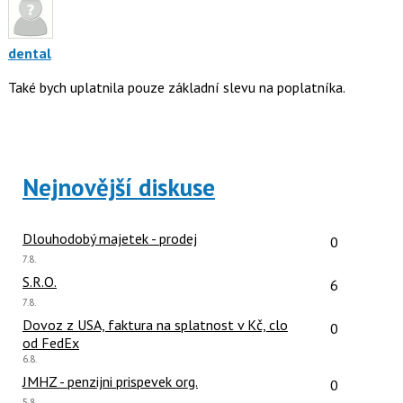
následující
názor.
a
K
P
navigaci
dental
pro
lze
předchozí
Také bych uplatnila pouze základní slevu na poplatníka.
použít
nový
i
názor
klávesy
N
pro
Nejnovější diskuse
následující
a
P
Počet reakcí
Dlouhodobý majetek - prodej
0
pro
Poslední
7.8.
předchozí
názor:
Počet reakcí
S.R.O.
6
nový
Poslední
7.8.
názor
názor:
Počet reakcí
Dovoz z USA, faktura na splatnost v Kč, clo
0
od FedEx
Poslední
6.8.
názor:
Počet reakcí
JMHZ - penzijni prispevek org.
0
Poslední
5.8.