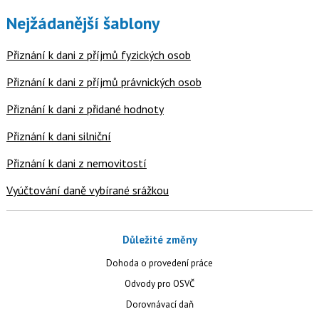
Nejžádanější šablony
Přiznání k dani z příjmů fyzických osob
Přiznání k dani z příjmů právnických osob
Přiznání k dani z přidané hodnoty
Přiznání k dani silniční
Přiznání k dani z nemovitostí
Vyúčtování daně vybírané srážkou
Důležité změny
Dohoda o provedení práce
Odvody pro OSVČ
Dorovnávací daň