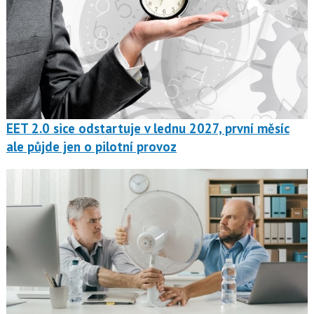
EET 2.0 sice odstartuje v lednu 2027, první měsíc
ale půjde jen o pilotní provoz