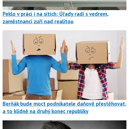
Peklo v práci i na sítích: Úřady radí s vedrem,
zaměstnanci zuří nad realitou
Berňák bude moct podnikatele daňově přestěhovat,
a to klidně na druhý konec republiky