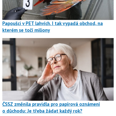
Papoušci v PET lahvích. I tak vypadá obchod, na
kterém se točí miliony
ČSSZ změnila pravidla pro papírová oznámení
o důchodu: Je třeba žádat každý rok?