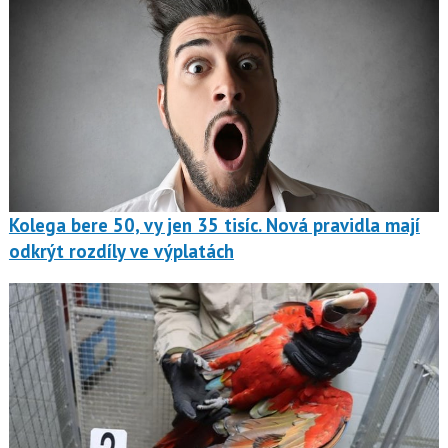
Kolega bere 50, vy jen 35 tisíc. Nová pravidla mají
odkrýt rozdíly ve výplatách