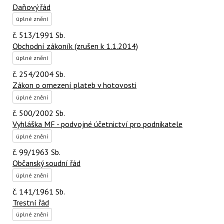
Daňový řád
úplné znění
č. 513/1991 Sb.
Obchodní zákoník (zrušen k 1.1.2014)
úplné znění
č. 254/2004 Sb.
Zákon o omezení plateb v hotovosti
úplné znění
č. 500/2002 Sb.
Vyhláška MF - podvojné účetnictví pro podnikatele
úplné znění
č. 99/1963 Sb.
Občanský soudní řád
úplné znění
č. 141/1961 Sb.
Trestní řád
úplné znění