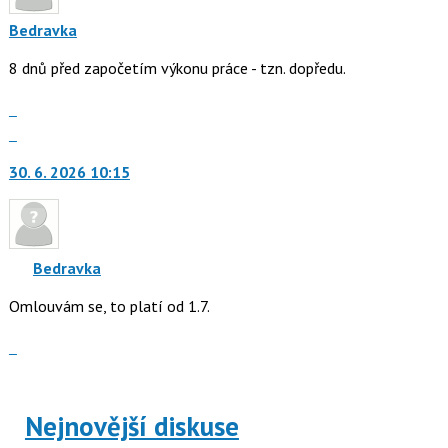
Bedravka
8 dnů před započetím výkonu práce - tzn. dopředu.
Zobrazit
celé
Skok
vlákno
na
30. 6. 2026 10:15
další
nový
názor.
K
navigaci
Bedravka
lze
Omlouvám se, to platí od 1.7.
použít
i
Zobrazit
klávesy
celé
N
vlákno
pro
následující
Nejnovější diskuse
a