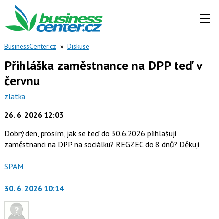
BusinessCenter.cz
»
Diskuse
Přihláška zaměstnance na DPP teď v
červnu
zlatka
26. 6. 2026 12:03
Dobrý den, prosím, jak se teď do 30.6.2026 přihlašují
zaměstnanci na DPP na sociálku? REGZEC do 8 dnů? Děkuji
Nahlásit
SPAM
moderátorům
jako
30. 6. 2026 10:14