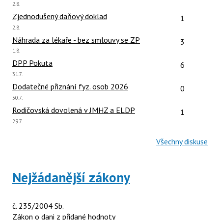
Poslední
2.8.
názor:
Počet reakcí
Zjednodušený daňový doklad
1
Poslední
2.8.
názor:
Počet reakcí
Náhrada za lékaře - bez smlouvy se ZP
3
Poslední
1.8.
názor:
Počet reakcí
DPP Pokuta
6
Poslední
31.7.
názor:
Počet reakcí
Dodatečné přiznání fyz. osob 2026
0
Poslední
30.7.
názor:
Počet reakcí
Rodičovská dovolená v JMHZ a ELDP
1
Poslední
29.7.
názor:
Všechny diskuse
Nejžádanější zákony
č. 235/2004 Sb.
Zákon o dani z přidané hodnoty